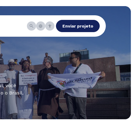
Enviar projeto
i, você
 o Brasil.