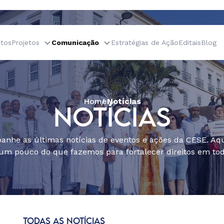
tos
Projetos
Comunicação
Estratégias de Ação
Editais
Blog
Home
Notícias
NOTÍCIAS
nhe as últimas notícias de eventos e ações da CESE. Aqu
um pouco do que fazemos para fortalecer direitos em todo
TODAS AS NOTÍCIAS