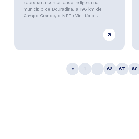
sobre uma comunidade indígena no
município de Douradina, a 196 km de
Campo Grande, o MPF (Ministério...
«
1
…
66
67
68