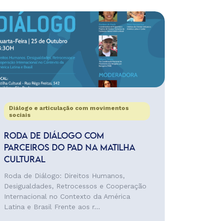
Diálogo e articulação com movimentos
sociais
RODA DE DIÁLOGO COM
PARCEIROS DO PAD NA MATILHA
CULTURAL
Roda de Diálogo: Direitos Humanos,
Desigualdades, Retrocessos e Cooperação
Internacional no Contexto da América
Latina e Brasil Frente aos r...