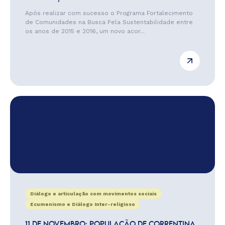
Após realizar com sucesso o Programa Fortalecimento
de Comunidades na Busca Pela Sustentabilidade entre
os anos de 2015 e 2016, um novo acor...
Diálogo e articulação com movimentos sociais
Ecumenismo e Diálogo Inter-religioso
11 DE NOVEMBRO: POPULAÇÃO DE CORRENTINA