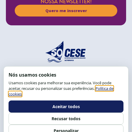
NOSSA NEWSLETTER!
Quero me inscrever
End.: R. da Graça, 150. Graça
CEP: 40.150-055
Salvador-BA, Brasil.
Tel.: (71) 2104-5457, Cel.: (71) 9 9239-2104 ou 2105
E-mail:
cese@cese.org.br
Expediente: 8h às 12h e 13 às 17h.
Siga nossas redes
Fale conosco