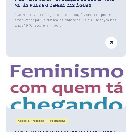
VAI ÀS RUAS EM DEFESA DAS ÁGUAS
“Corrente véio dá água boa e limpa, fazendo o que era
seco verdejar”, já diziam os cantores Sá e Guarabyra nos
anos 1970, sobre a impo...
Apoio a Projetos
Formação