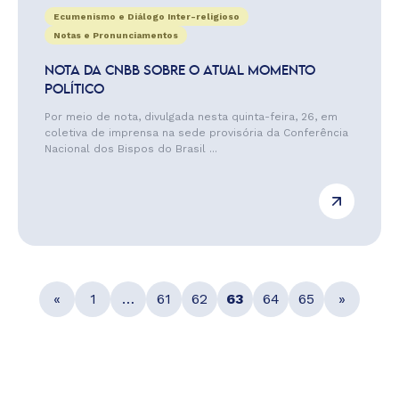
Ecumenismo e Diálogo Inter-religioso
Notas e Pronunciamentos
NOTA DA CNBB SOBRE O ATUAL MOMENTO
POLÍTICO
Por meio de nota, divulgada nesta quinta-feira, 26, em
coletiva de imprensa na sede provisória da Conferência
Nacional dos Bispos do Brasil ...
«
1
…
61
62
63
64
65
»