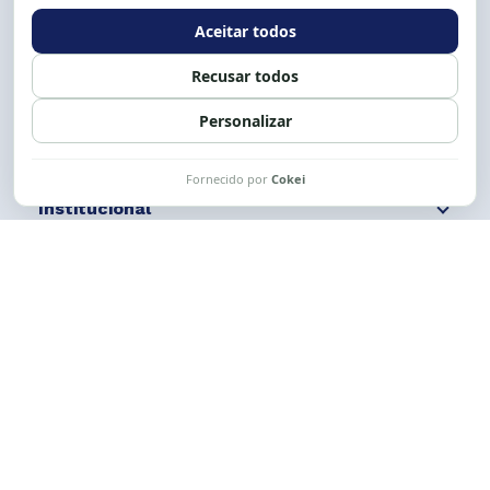
Expediente: 8h às 12h e 13 às 17h.
Siga nossas redes
Fale conosco
Institucional
Comunicação
Links Úteis
CESE © 2012 - 2026. Todos os direitos reservados.
Esta obra está licenciada com uma Licença
Creative Commons Atribuição-NãoComercial-
CompartilhaIgual 4.0 Internacional.