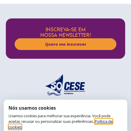
INSCREVA-SE EM
NOSSA NEWSLETTER!
Quero me inscrever
End.: R. da Graça, 150. Graça
CEP: 40.150-055
Salvador-BA, Brasil.
Tel.: (71) 2104-5457, Cel.: (71) 9 9239-2104 ou 2105
E-mail:
cese@cese.org.br