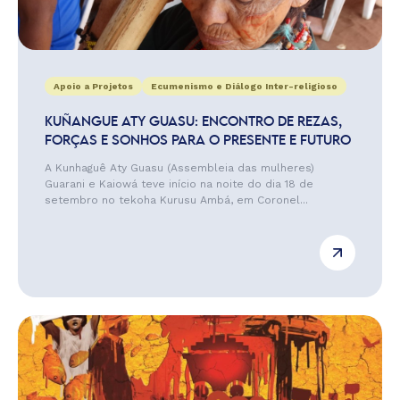
Apoio a Projetos
Ecumenismo e Diálogo Inter-religioso
KUÑANGUE ATY GUASU: ENCONTRO DE REZAS,
FORÇAS E SONHOS PARA O PRESENTE E FUTURO
A Kunhaguê Aty Guasu (Assembleia das mulheres)
Guarani e Kaiowá teve início na noite do dia 18 de
setembro no tekoha Kurusu Ambá, em Coronel...