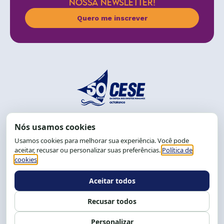
NOSSA NEWSLETTER!
Quero me inscrever
End.: R. da Graça, 150. Graça
CEP: 40.150-055
Salvador-BA, Brasil.
Tel.: (71) 2104-5457, Cel.: (71) 9 9239-2104 ou 2105
E-mail:
cese@cese.org.br
Expediente: 8h às 12h e 13 às 17h.
Siga nossas redes
Fale conosco