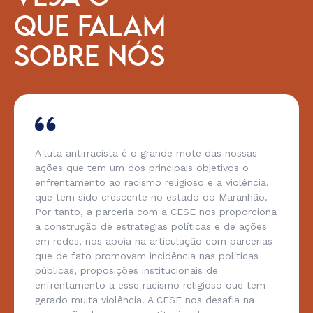
QUE FALAM
SOBRE NÓS
A luta antirracista é o grande mote das nossas
ações que tem um dos principais objetivos o
enfrentamento ao racismo religioso e a violência,
que tem sido crescente no estado do Maranhão.
Por tanto, a parceria com a CESE nos proporciona
a construção de estratégias políticas e de ações
em redes, nos apoia na articulação com parcerias
que de fato promovam incidência nas políticas
públicas, proposições institucionais de
enfrentamento a esse racismo religioso que tem
gerado muita violência. A CESE nos desafia na