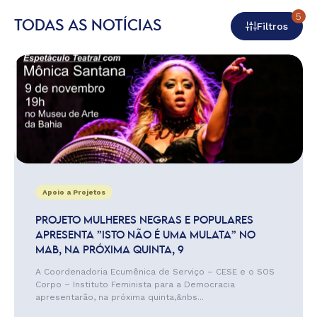
5
TODAS AS NOTÍCIAS
Filtros
Apoio a Projetos
PROJETO MULHERES NEGRAS E POPULARES
APRESENTA ”ISTO NÃO É UMA MULATA” NO
MAB, NA PRÓXIMA QUINTA, 9
A Coordenadoria Ecumênica de Serviço – CESE e o SOS
Corpo – Instituto Feminista para a Democracia
apresentarão, na próxima quinta,&nbs...