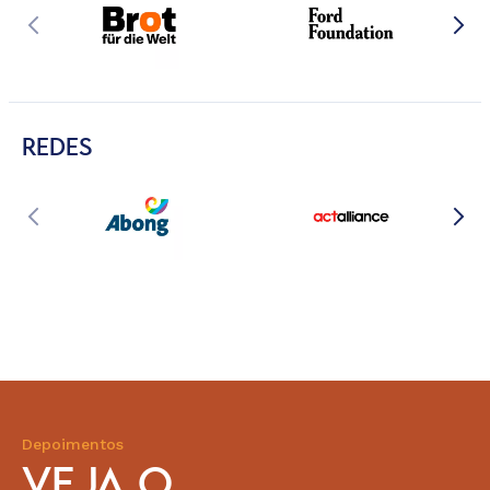
REDES
Depoimentos
VEJA O