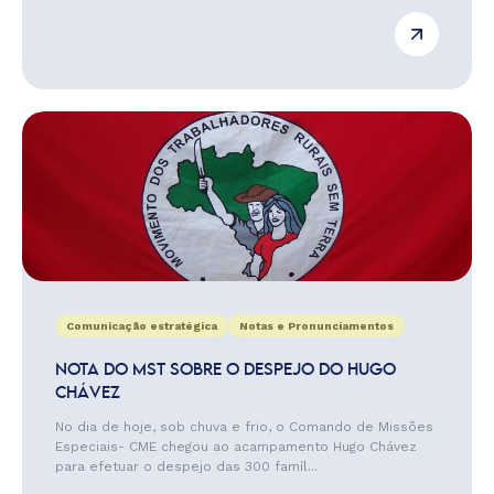
Comunicação estratégica
Notas e Pronunciamentos
NOTA DO MST SOBRE O DESPEJO DO HUGO
CHÁVEZ
No dia de hoje, sob chuva e frio, o Comando de Missões
Especiais- CME chegou ao acampamento Hugo Chávez
para efetuar o despejo das 300 famíl...