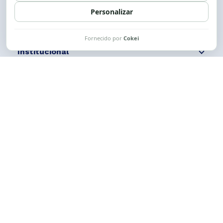
Siga nossas redes
Fale conosco
Institucional
Comunicação
Links Úteis
CESE © 2012 - 2026. Todos os direitos reservados.
Esta obra está licenciada com uma Licença
Creative Commons Atribuição-NãoComercial-
CompartilhaIgual 4.0 Internacional.
Desenvolvido por
M2HP