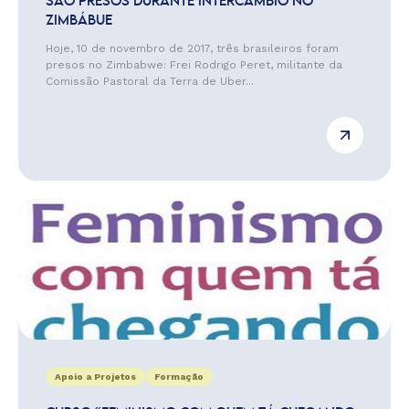
SÃO PRESOS DURANTE INTERCÂMBIO NO
ZIMBÁBUE
Hoje, 10 de novembro de 2017, três brasileiros foram
presos no Zimbabwe: Frei Rodrigo Peret, militante da
Comissão Pastoral da Terra de Uber...
Apoio a Projetos
Formação