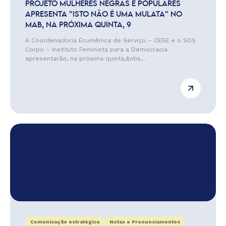
PROJETO MULHERES NEGRAS E POPULARES
APRESENTA ”ISTO NÃO É UMA MULATA” NO
MAB, NA PRÓXIMA QUINTA, 9
A Coordenadoria Ecumênica de Serviço – CESE e o SOS
Corpo – Instituto Feminista para a Democracia
apresentarão, na próxima quinta,&nbs...
Comunicação estratégica
Notas e Pronunciamentos