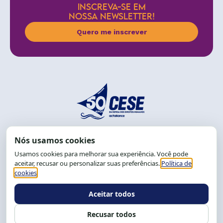
INSCREVA-SE EM
NOSSA NEWSLETTER!
Quero me inscrever
End.: R. da Graça, 150. Graça
CEP: 40.150-055
Salvador-BA, Brasil.
Tel.: (71) 2104-5457, Cel.: (71) 9 9239-2104 ou 2105
E-mail:
cese@cese.org.br
Expediente: 8h às 12h e 13 às 17h.