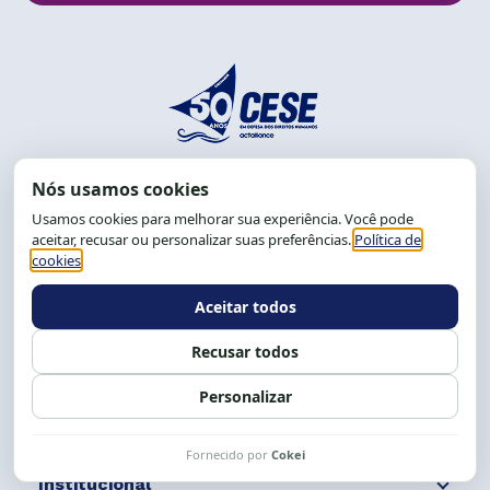
End.: R. da Graça, 150. Graça
CEP: 40.150-055
Salvador-BA, Brasil.
Tel.: (71) 2104-5457, Cel.: (71) 9 9239-2104 ou 2105
E-mail:
cese@cese.org.br
Expediente: 8h às 12h e 13 às 17h.
Siga nossas redes
Fale conosco
Institucional