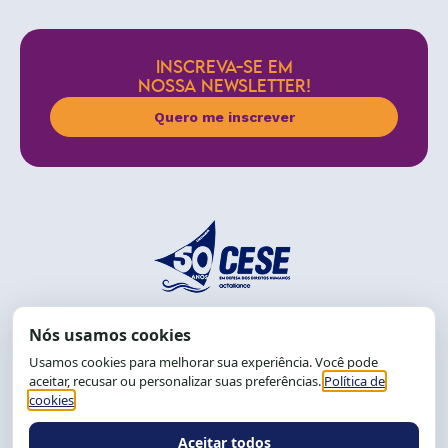
INSCREVA-SE EM
NOSSA NEWSLETTER!
Quero me inscrever
End.: R. da Graça, 150. Graça
CEP: 40.150-055
Salvador-BA, Brasil.
Tel.: (71) 2104-5457, Cel.: (71) 9 9239-2104 ou 2105
E-mail:
cese@cese.org.br
Expediente: 8h às 12h e 13 às 17h.