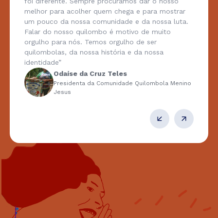
foi diferente. Sempre procuramos dar o nosso
melhor para acolher quem chega e para mostrar
um pouco da nossa comunidade e da nossa luta.
Falar do nosso quilombo é motivo de muito
orgulho para nós. Temos orgulho de ser
quilombolas, da nossa história e da nossa
identidade”
Odaíse da Cruz Teles
Presidenta da Comunidade Quilombola Menino
Jesus