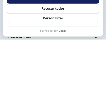
Siga nossas redes
Fale conosco
Institucional
Comunicação
Links Úteis
CESE © 2012 - 2026. Todos os direitos reservados.
Esta obra está licenciada com uma Licença
Creative Commons Atribuição-NãoComercial-
CompartilhaIgual 4.0 Internacional.