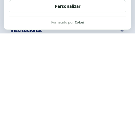
Institucional
Comunicação
Links Úteis
CESE © 2012 - 2026. Todos os direitos reservados.
Esta obra está licenciada com uma Licença
Creative Commons Atribuição-NãoComercial-
CompartilhaIgual 4.0 Internacional.
Desenvolvido por
M2HP