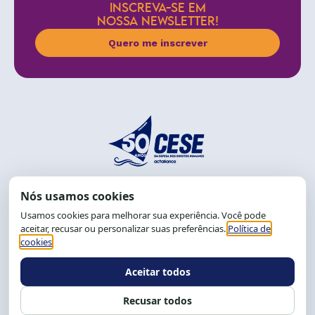
INSCREVA-SE EM
NOSSA NEWSLETTER!
Quero me inscrever
End.: R. da Graça, 150. Graça
CEP: 40.150-055
Salvador-BA, Brasil.
Tel.: (71) 2104-5457, Cel.: (71) 9 9239-2104 ou 2105
E-mail:
cese@cese.org.br
Expediente: 8h às 12h e 13 às 17h.
Siga nossas redes
Fale conosco