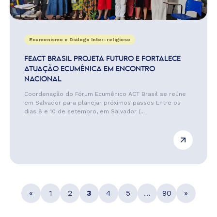
Ecumenismo e Diálogo Inter-religioso
FEACT BRASIL PROJETA FUTURO E FORTALECE
ATUAÇÃO ECUMÊNICA EM ENCONTRO
NACIONAL
Coordenação do Fórum Ecumênico ACT Brasil se reúne
em Salvador para planejar próximos passos Entre os
dias 8 e 10 de setembro, em Salvador (...
«
1
2
3
4
5
…
90
»