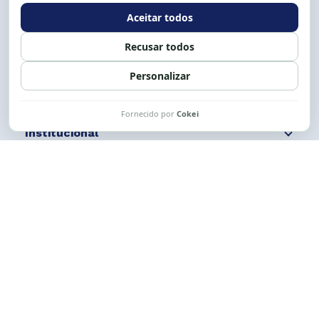
Expediente: 8h às 12h e 13 às 17h.
Siga nossas redes
Fale conosco
Institucional
Comunicação
Links Úteis
CESE © 2012 - 2026. Todos os direitos reservados.
Esta obra está licenciada com uma Licença
Creative Commons Atribuição-NãoComercial-
CompartilhaIgual 4.0 Internacional.