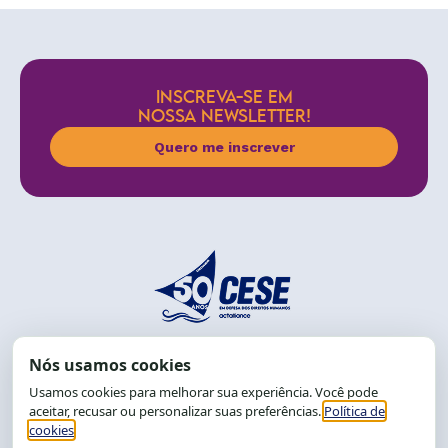
INSCREVA-SE EM
NOSSA NEWSLETTER!
Quero me inscrever
End.: R. da Graça, 150. Graça
CEP: 40.150-055
Salvador-BA, Brasil.
Tel.: (71) 2104-5457, Cel.: (71) 9 9239-2104 ou 2105
E-mail:
cese@cese.org.br