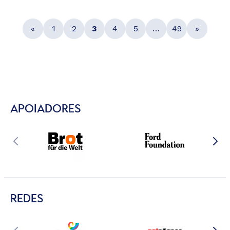
«
1
2
3
4
5
…
49
»
APOIADORES
REDES