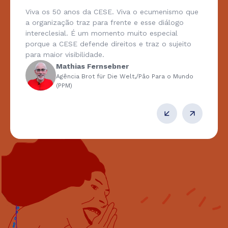
Viva os 50 anos da CESE. Viva o ecumenismo que
a organização traz para frente e esse diálogo
intereclesial. É um momento muito especial
porque a CESE defende direitos e traz o sujeito
para maior visibilidade.
Mathias Fernsebner
Agência Brot für Die Welt,/Pâo Para o Mundo
(PPM)