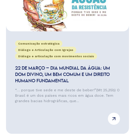
Comunicação estratégica
Diálogo e Articulação com Igrejas
Diálogo e articulação com movimentos sociais
22 DE MARÇO – DIA MUNDIAL DA ÁGUA: UM
DOM DIVINO, UM BEM COMUM E UM DIREITO
HUMANO FUNDAMENTAL
“… porque tive sede e me deste de beber!”(Mt 25,35b) O
Brasil é um dos países mais ricos em água doce. Tem
grandes bacias hidrográficas, que...