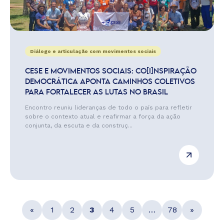
Diálogo e articulação com movimentos sociais
CESE E MOVIMENTOS SOCIAIS: CO[I]NSPIRAÇÃO
DEMOCRÁTICA APONTA CAMINHOS COLETIVOS
PARA FORTALECER AS LUTAS NO BRASIL
Encontro reuniu lideranças de todo o país para refletir
sobre o contexto atual e reafirmar a força da ação
conjunta, da escuta e da construç...
«
1
2
3
4
5
…
78
»