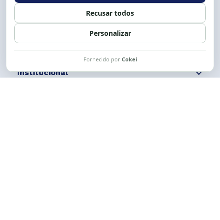
Siga nossas redes
Fale conosco
Institucional
Comunicação
Links Úteis
CESE © 2012 - 2026. Todos os direitos reservados.
Esta obra está licenciada com uma Licença
Creative Commons Atribuição-NãoComercial-
CompartilhaIgual 4.0 Internacional.