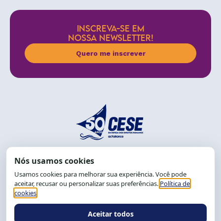
INSCREVA-SE EM
NOSSA NEWSLETTER!
Quero me inscrever
End.: R. da Graça, 150. Graça
CEP: 40.150-055
Salvador-BA, Brasil.
Tel.: (71) 2104-5457, Cel.: (71) 9 9239-2104 ou 2105
E-mail:
cese@cese.org.br
Expediente: 8h às 12h e 13 às 17h.