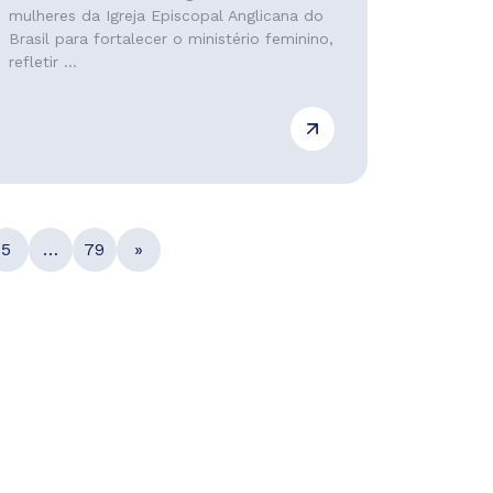
mulheres da Igreja Episcopal Anglicana do
Brasil para fortalecer o ministério feminino,
refletir ...
5
…
79
»