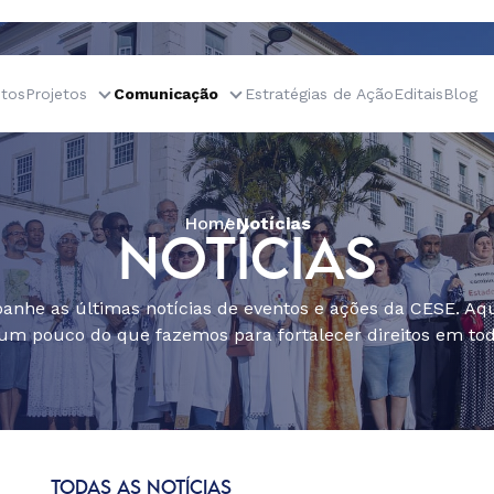
tos
Projetos
Comunicação
Estratégias de Ação
Editais
Blog
Home
Notícias
NOTÍCIAS
nhe as últimas notícias de eventos e ações da CESE. Aqu
um pouco do que fazemos para fortalecer direitos em todo
TODAS AS NOTÍCIAS