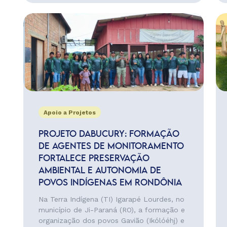
Apoio a Projetos
PROJETO DABUCURY: FORMAÇÃO
DE AGENTES DE MONITORAMENTO
FORTALECE PRESERVAÇÃO
AMBIENTAL E AUTONOMIA DE
POVOS INDÍGENAS EM RONDÔNIA
Na Terra Indígena (TI) Igarapé Lourdes, no
município de Ji-Paraná (RO), a formação e
organização dos povos Gavião (Ikólóéhj) e