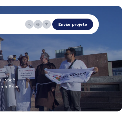
Enviar projeto
i, você
 o Brasil.