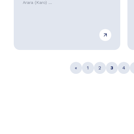
Arara (Karo) ...
«
1
2
3
4