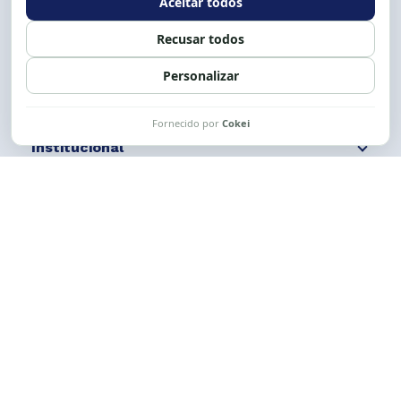
Siga nossas redes
Fale conosco
Institucional
Comunicação
Links Úteis
CESE © 2012 - 2026. Todos os direitos reservados.
Esta obra está licenciada com uma Licença
Creative Commons Atribuição-NãoComercial-
CompartilhaIgual 4.0 Internacional.