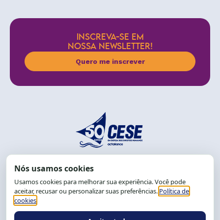
INSCREVA-SE EM
NOSSA NEWSLETTER!
Quero me inscrever
End.: R. da Graça, 150. Graça
CEP: 40.150-055
Salvador-BA, Brasil.
Tel.: (71) 2104-5457, Cel.: (71) 9 9239-2104 ou 2105
E-mail:
cese@cese.org.br
Expediente: 8h às 12h e 13 às 17h.