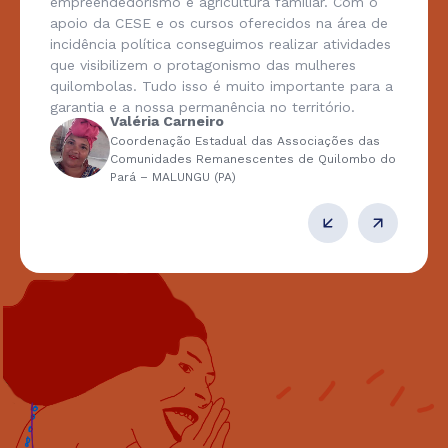
empreendedorismo e agricultura familiar. Com o
apoio da CESE e os cursos oferecidos na área de
incidência política conseguimos realizar atividades
que visibilizem o protagonismo das mulheres
quilombolas. Tudo isso é muito importante para a
garantia e a nossa permanência no território.
Valéria Carneiro
Coordenação Estadual das Associações das
Comunidades Remanescentes de Quilombo do
Pará – MALUNGU (PA)