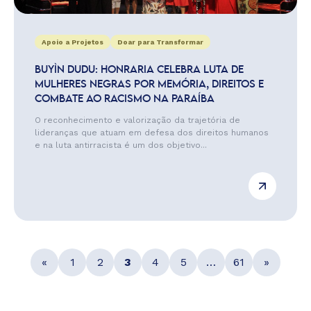
Apoio a Projetos
Doar para Transformar
BUYÌN DUDU: HONRARIA CELEBRA LUTA DE
MULHERES NEGRAS POR MEMÓRIA, DIREITOS E
COMBATE AO RACISMO NA PARAÍBA
O reconhecimento e valorização da trajetória de
lideranças que atuam em defesa dos direitos humanos
e na luta antirracista é um dos objetivo...
«
1
2
3
4
5
…
61
»