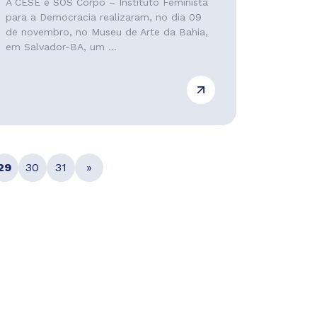
A CESE e SOS Corpo – Instituto Feminista
para a Democracia realizaram, no dia 09
de novembro, no Museu de Arte da Bahia,
em Salvador-BA, um ...
29
30
31
»