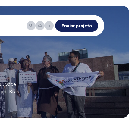
Enviar projeto
i, você
 o Brasil.