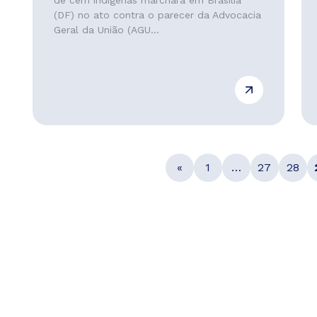
de cem indígenas marchará em Brasília
(DF) no ato contra o parecer da Advocacia
Geral da União (AGU...
«
1
…
27
28