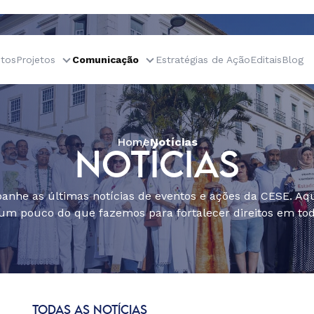
tos
Projetos
Comunicação
Estratégias de Ação
Editais
Blog
Home
Notícias
NOTÍCIAS
nhe as últimas notícias de eventos e ações da CESE. Aqu
um pouco do que fazemos para fortalecer direitos em todo
TODAS AS NOTÍCIAS