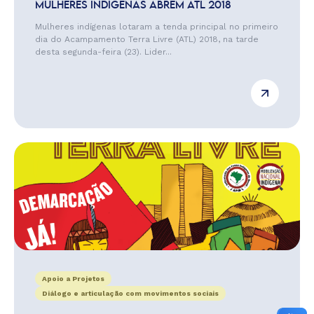
MULHERES INDÍGENAS ABREM ATL 2018
Mulheres indígenas lotaram a tenda principal no primeiro
dia do Acampamento Terra Livre (ATL) 2018, na tarde
desta segunda-feira (23). Lider...
Apoio a Projetos
Diálogo e articulação com movimentos sociais