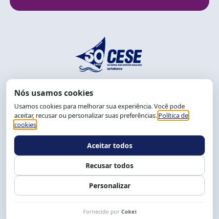
End.: R. da Graça, 150. Graça
CEP: 40.150-055
Salvador-BA, Brasil.
Tel.: (71) 2104-5457, Cel.: (71) 9 9239-2104 ou 2105
E-mail:
cese@cese.org.br
Expediente: 8h às 12h e 13 às 17h.
Siga nossas redes
Fale conosco