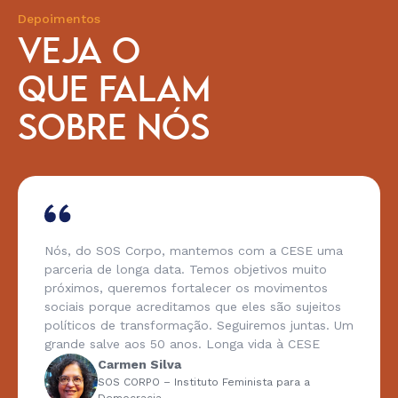
Depoimentos
VEJA O
QUE FALAM
SOBRE NÓS
Nós, do SOS Corpo, mantemos com a CESE uma
parceria de longa data. Temos objetivos muito
próximos, queremos fortalecer os movimentos
sociais porque acreditamos que eles são sujeitos
políticos de transformação. Seguiremos juntas. Um
grande salve aos 50 anos. Longa vida à CESE
Carmen Silva
SOS CORPO – Instituto Feminista para a
Democracia