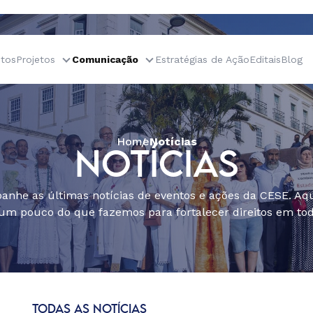
tos
Projetos
Comunicação
Estratégias de Ação
Editais
Blog
Home
Notícias
NOTÍCIAS
nhe as últimas notícias de eventos e ações da CESE. Aqu
um pouco do que fazemos para fortalecer direitos em todo
TODAS AS NOTÍCIAS