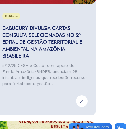
Editais
DABUCURY DIVULGA CARTAS
CONSULTA SELECIONADAS NO 2º
EDITAL DE GESTÃO TERRITORIAL E
AMBIENTAL NA AMAZÔNIA
BRASILEIRA
5/12/25 CESE e Coiab, com apoio do
Fundo Amazônia/BNDES, anunciam 28
iniciativas indígenas que receberão recursos
para fortalecer a gestão t...