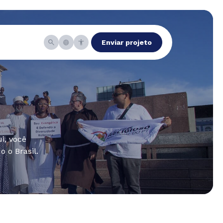
Enviar projeto
i, você
 o Brasil.