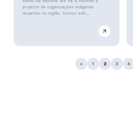
edital vai destinar até R$ 8 milhões a
projetos de organizações indígenas
atuantes na região. Acesso edit...
«
1
2
3
4