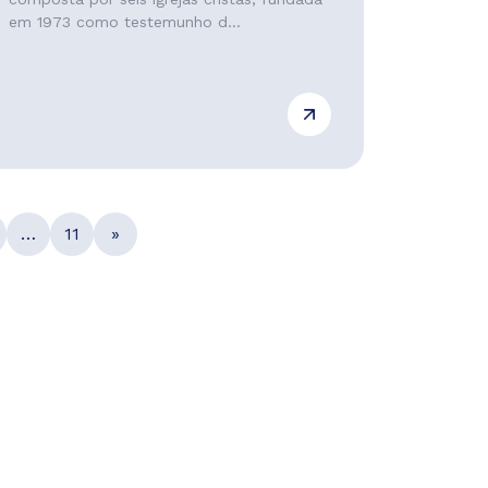
em 1973 como testemunho d...
…
11
»