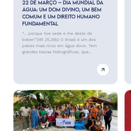
22 DE MARÇO – DIA MUNDIAL DA
ÁGUA: UM DOM DIVINO, UM BEM
COMUM E UM DIREITO HUMANO
FUNDAMENTAL
“… porque tive sede e me deste de
beber!”(Mt 25,35b) O Brasil é um dos
países mais ricos em água doce. Tem
grandes bacias hidrográficas, que...