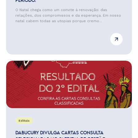
PERÍODO.
O Natal chega como um convite à renovação: das
relações, dos compromissos e da esperança. Em nosso
natal cabem todas as utopias porque cremo...
Editais
DABUCURY DIVULGA CARTAS CONSULTA