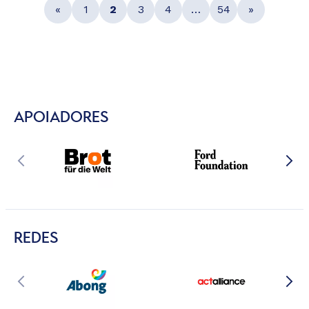
«
1
2
3
4
…
54
»
APOIADORES
REDES