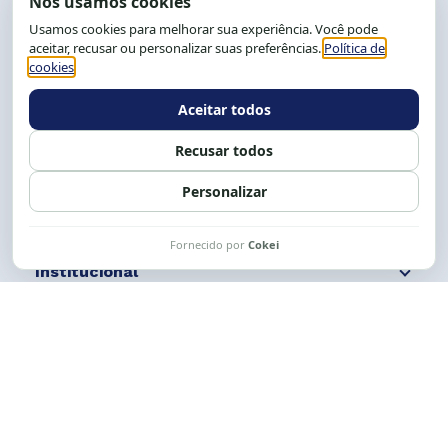
End.: R. da Graça, 150. Graça
CEP: 40.150-055
Salvador-BA, Brasil.
Tel.: (71) 2104-5457, Cel.: (71) 9 9239-2104 ou 2105
E-mail:
cese@cese.org.br
Expediente: 8h às 12h e 13 às 17h.
Siga nossas redes
Fale conosco
Institucional
Comunicação
Links Úteis