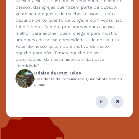
Menino Jesus e é um prazer, uma honra, receber o
pessoal das igrejas que fazem parte da CESE. A
gente sempre gosta de receber pessoas, tanto
daqui de perto quanto de longe, e com vocês não
foi diferente. Sempre procuramos dar o nosso
melhor para acolher quem chega e para mostrar
um pouco da nossa comunidade e da nossa luta.
Falar do nosso quilombo é motivo de muito
orgulho para nós. Temos orgulho de ser
quilombolas, da nossa história e da nossa
identidade”
Odaíse da Cruz Teles
Presidenta da Comunidade Quilombola Menino
Jesus