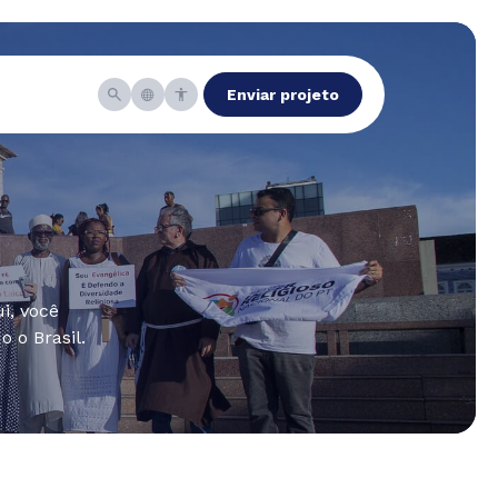
Enviar projeto
i, você
 o Brasil.