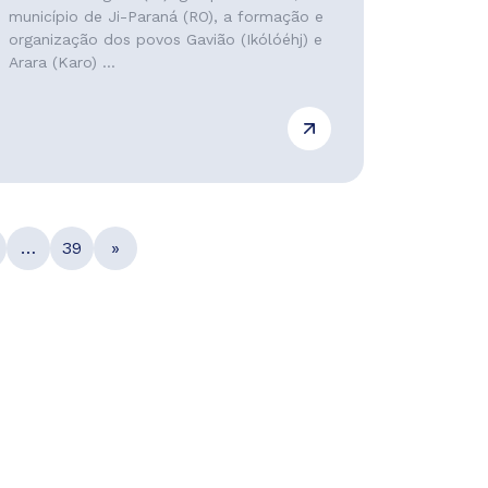
município de Ji-Paraná (RO), a formação e
organização dos povos Gavião (Ikólóéhj) e
Arara (Karo) ...
…
39
»