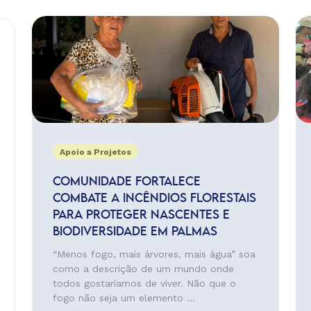
Apoio a Projetos
COMUNIDADE FORTALECE
COMBATE A INCÊNDIOS FLORESTAIS
PARA PROTEGER NASCENTES E
BIODIVERSIDADE EM PALMAS
“Menos fogo, mais árvores, mais água” soa
como a descrição de um mundo onde
todos gostaríamos de viver. Não que o
fogo não seja um elemento ...