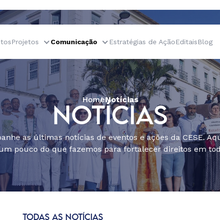
tos
Projetos
Comunicação
Estratégias de Ação
Editais
Blog
Home
Notícias
NOTÍCIAS
nhe as últimas notícias de eventos e ações da CESE. Aqu
um pouco do que fazemos para fortalecer direitos em todo
TODAS AS NOTÍCIAS