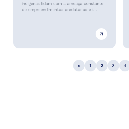
indígenas lidam com a ameaça constante
de empreendimentos predatórios e i...
«
1
2
3
4