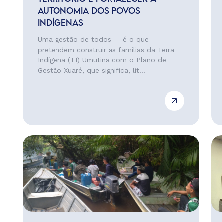
AUTONOMIA DOS POVOS
INDÍGENAS
Uma gestão de todos — é o que
pretendem construir as famílias da Terra
Indígena (TI) Umutina com o Plano de
Gestão Xuaré, que significa, lit...