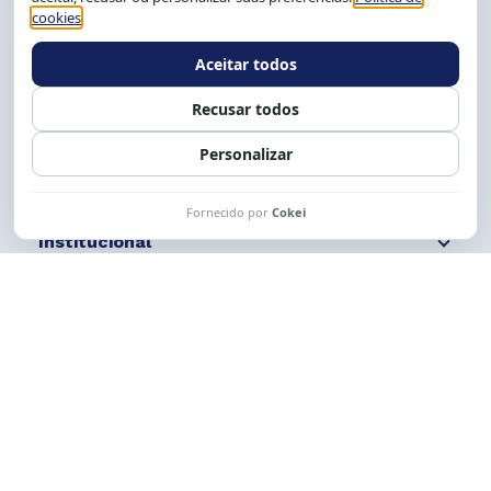
Tel.: (71) 2104-5457, Cel.: (71) 9 9239-2104 ou 2105
E-mail:
cese@cese.org.br
Expediente: 8h às 12h e 13 às 17h.
Siga nossas redes
Fale conosco
Institucional
Comunicação
Links Úteis
CESE © 2012 - 2026. Todos os direitos reservados.
Esta obra está licenciada com uma Licença