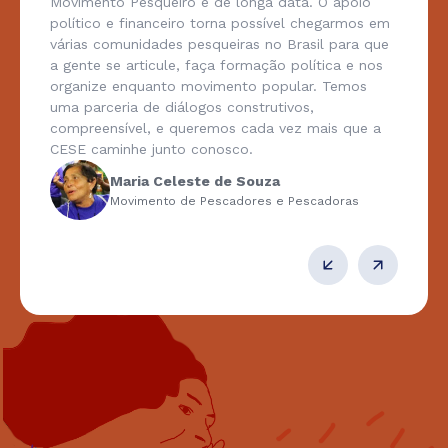
Movimento Pesqueiro é de longa data. O apoio
político e financeiro torna possível chegarmos em
várias comunidades pesqueiras no Brasil para que
a gente se articule, faça formação política e nos
organize enquanto movimento popular. Temos
uma parceria de diálogos construtivos,
compreensível, e queremos cada vez mais que a
CESE caminhe junto conosco.
Maria Celeste de Souza
Movimento de Pescadores e Pescadoras