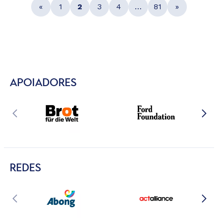
«
1
2
3
4
…
81
»
APOIADORES
REDES