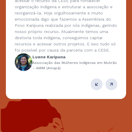
acessar o recurso da CESE para fortalecer
organização indígena e estruturar a associação e
reorganizá-la. Hoje orgulhosamente e muito
emocionada digo que fazemos a Assembleia do
Povo Karipuna realizada por nós indígenas, gerindo
nosso próprio recurso. Atualmente temos uma
diretoria toda indígena, conseguimos captar
recursos e acessar outros projetos. E isso tudo só
foi possível por causa da parceria com a CESE.
Luene Karipuna
Associação das Mulheres Indígenas em Mutirão
– AMIM (Amapá)