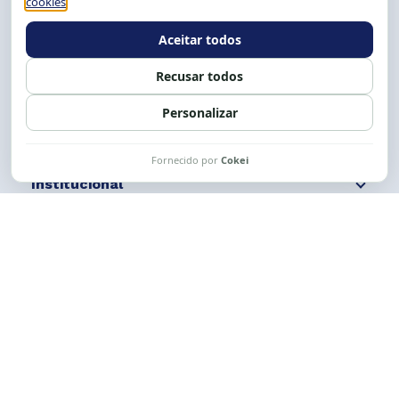
E-mail:
cese@cese.org.br
Expediente: 8h às 12h e 13 às 17h.
Siga nossas redes
Fale conosco
Institucional
Comunicação
Links Úteis
CESE © 2012 - 2026. Todos os direitos reservados.
Esta obra está licenciada com uma Licença
Creative Commons Atribuição-NãoComercial-