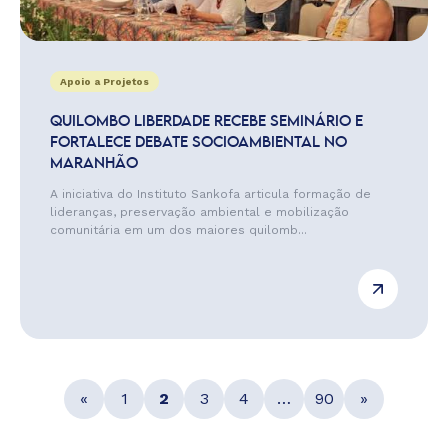
Apoio a Projetos
QUILOMBO LIBERDADE RECEBE SEMINÁRIO E
FORTALECE DEBATE SOCIOAMBIENTAL NO
MARANHÃO
A iniciativa do Instituto Sankofa articula formação de
lideranças, preservação ambiental e mobilização
comunitária em um dos maiores quilomb...
«
1
2
3
4
…
90
»