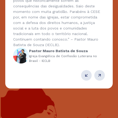
povos que historicamente sofrem as
consequências das desigualdades. Saio deste
momento com muita gratidão. Parabéns à CESE
por, em nome das igrejas, estar comprometida
com a defesa dos direitos humanos, a justiça
social e a luta dos povos e comunidades
tradicionais em todo o território nacional.
Continuem contando conosco.” – Pastor Mauro
Batista de Souza (IECLB).
Pastor Mauro Batista de Souza
Igreja Evangélica de Confissão Luterana no
Brasil - IECLB