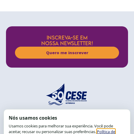
INSCREVA-SE EM
NOSSA NEWSLETTER!
Quero me inscrever
End.: R. da Graça, 150. Graça
CEP: 40.150-055
Salvador-BA, Brasil.