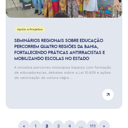
Apoio a Projetos
SEMINÁRIOS REGIONAIS SOBRE EDUCAÇÃO
PERCORREM QUATRO REGIÕES DA BAHIA,
FORTALECENDO PRÁTICAS ANTIRRACISTAS E
MOBILIZANDO ESCOLAS NO ESTADO
A iniciativa percorreu municípios baianos com formação
de educadores/as, debates sobre a Lei 10.639 e ações
de valorização da cultura negra ...
«
1
2
3
4
…
111
»