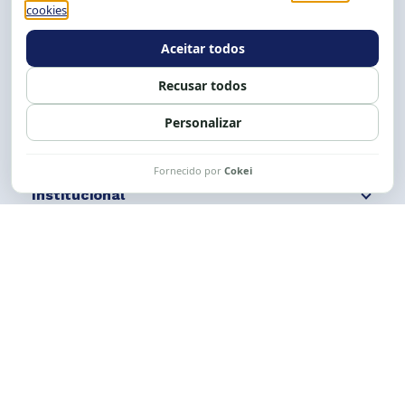
Tel.: (71) 2104-5457, Cel.: (71) 9 9239-2104 ou 2105
E-mail:
cese@cese.org.br
Expediente: 8h às 12h e 13 às 17h.
Siga nossas redes
Fale conosco
Institucional
Comunicação
Links Úteis
CESE © 2012 - 2026. Todos os direitos reservados.
Esta obra está licenciada com uma Licença