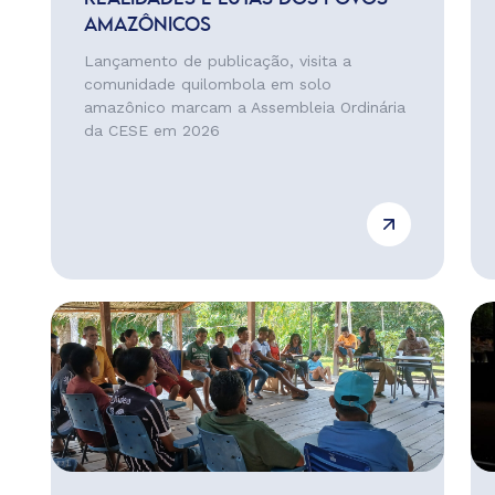
AMAZÔNICOS
Lançamento de publicação, visita a
comunidade quilombola em solo
amazônico marcam a Assembleia Ordinária
da CESE em 2026