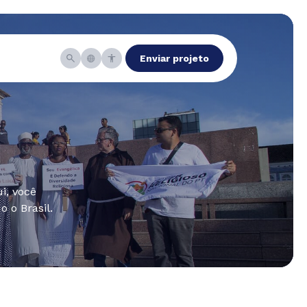
Enviar projeto
i, você
 o Brasil.