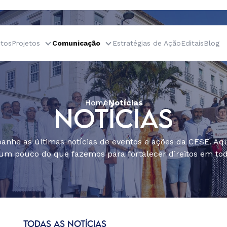
tos
Projetos
Comunicação
Estratégias de Ação
Editais
Blog
Home
Notícias
NOTÍCIAS
nhe as últimas notícias de eventos e ações da CESE. Aqu
um pouco do que fazemos para fortalecer direitos em todo
TODAS AS NOTÍCIAS