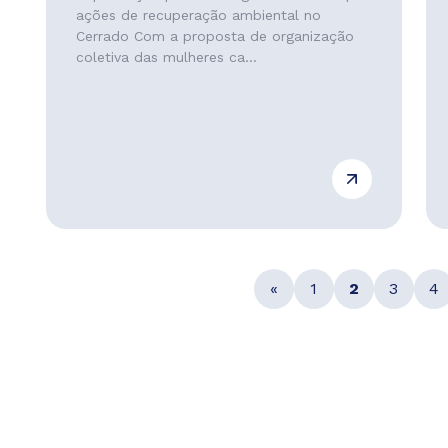
ações de recuperação ambiental no
Cerrado Com a proposta de organização
coletiva das mulheres ca...
«
1
2
3
4