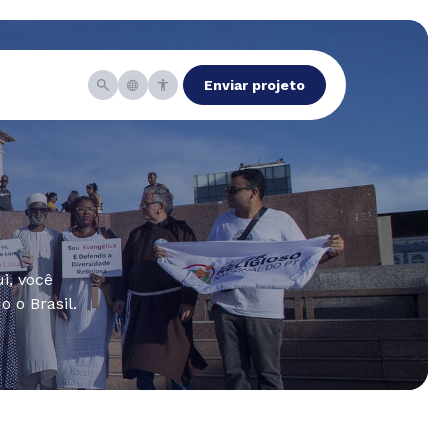
Enviar projeto
i, você
 o Brasil.