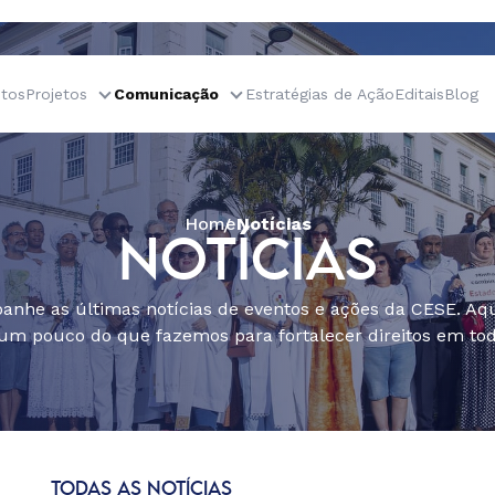
tos
Projetos
Comunicação
Estratégias de Ação
Editais
Blog
Home
Notícias
NOTÍCIAS
nhe as últimas notícias de eventos e ações da CESE. Aqu
um pouco do que fazemos para fortalecer direitos em todo
TODAS AS NOTÍCIAS