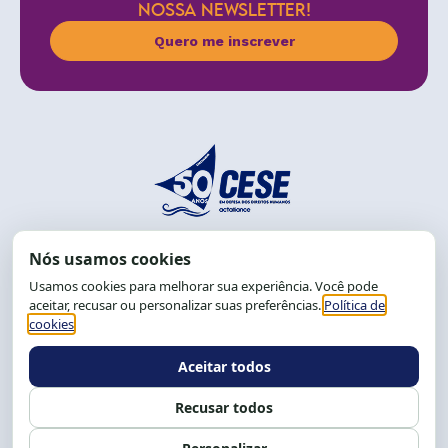
NOSSA NEWSLETTER!
Quero me inscrever
End.: R. da Graça, 150. Graça
CEP: 40.150-055
Salvador-BA, Brasil.
Tel.: (71) 2104-5457, Cel.: (71) 9 9239-2104 ou 2105
E-mail:
cese@cese.org.br
Expediente: 8h às 12h e 13 às 17h.
Siga nossas redes
Fale conosco