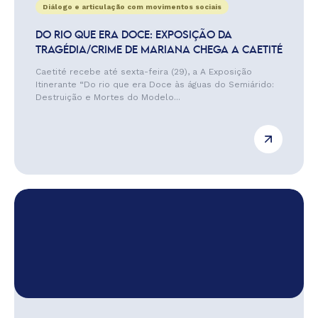
Diálogo e articulação com movimentos sociais
DO RIO QUE ERA DOCE: EXPOSIÇÃO DA
TRAGÉDIA/CRIME DE MARIANA CHEGA A CAETITÉ
Caetité recebe até sexta-feira (29), a A Exposição
Itinerante “Do rio que era Doce às águas do Semiárido:
Destruição e Mortes do Modelo...