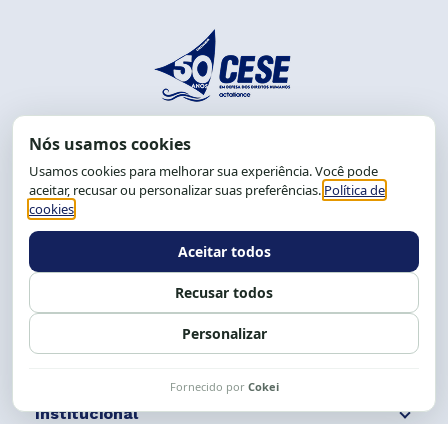
End.: R. da Graça, 150. Graça
CEP: 40.150-055
Salvador-BA, Brasil.
Tel.: (71) 2104-5457, Cel.: (71) 9 9239-2104 ou 2105
E-mail:
cese@cese.org.br
Expediente: 8h às 12h e 13 às 17h.
Siga nossas redes
Fale conosco
Institucional