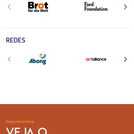
REDES
Depoimentos
VEJA O