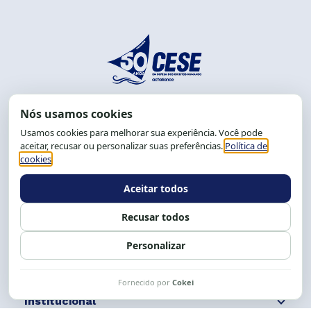
End.: R. da Graça, 150. Graça
CEP: 40.150-055
Salvador-BA, Brasil.
Tel.: (71) 2104-5457, Cel.: (71) 9 9239-2104 ou 2105
E-mail:
cese@cese.org.br
Expediente: 8h às 12h e 13 às 17h.
Siga nossas redes
Fale conosco
Institucional