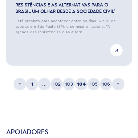
RESISTÊNCIAS E AS ALTERNATIVAS PARA O
BRASIL UM OLHAR DESDE A SOCIEDADE CIVIL’
Está previsto para acontecer entre os dias 16 e 18 de
agosto, em São Paulo (SP), o seminário nacional “A
agenda das resistências e as altern...
«
1
…
102
103
104
105
106
»
APOIADORES