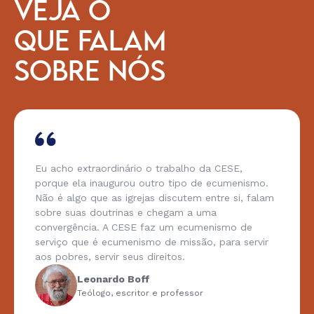
VEJA O
QUE FALAM
SOBRE NÓS
Eu acho extraordinário o trabalho da CESE,
porque ela inaugurou outro tipo de ecumenismo.
Não é algo que as igrejas discutem entre si, falam
sobre suas doutrinas e chegam a uma
convergência. A CESE faz um ecumenismo de
serviço que é ecumenismo de missão, para servir
aos pobres, servir seus direitos.
Leonardo Boff
Teólogo, escritor e professor