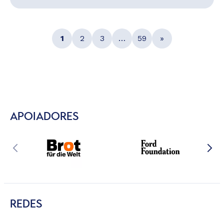
1
2
3
…
59
»
APOIADORES
REDES