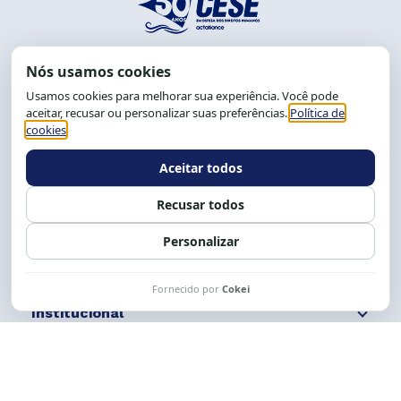
End.: R. da Graça, 150. Graça
CEP: 40.150-055
Salvador-BA, Brasil.
Tel.: (71) 2104-5457, Cel.: (71) 9 9239-2104 ou 2105
E-mail:
cese@cese.org.br
Expediente: 8h às 12h e 13 às 17h.
Siga nossas redes
Fale conosco
Institucional
Comunicação