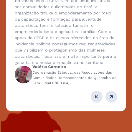
Há vários anos a CESE vem apoiando iniciativas
nas comunidades quilombolas do Pará. A
organização trouxe o empoderamento por meio
da capacitação e formação para juventude
quilombola; tem fortalecido também o
empreendedorismo e agricultura familiar. Com o
apoio da CESE e os cursos oferecidos na área de
incidência política conseguimos realizar atividades
que visibilizem o protagonismo das mulheres
quilombolas. Tudo isso é muito importante para a
garantia e a nossa permanência no território.
Valéria Carneiro
Coordenação Estadual das Associações das
Comunidades Remanescentes de Quilombo do
Pará – MALUNGU (PA)