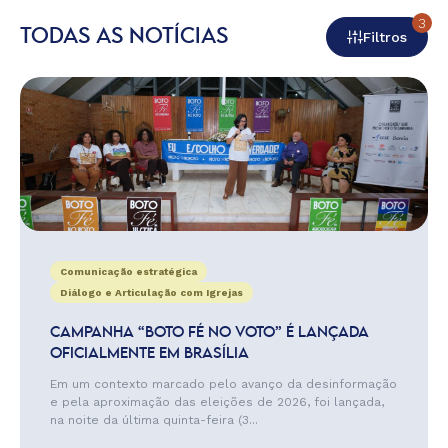
3
TODAS AS NOTÍCIAS
Filtros
Comunicação estratégica
Diálogo e Articulação com Igrejas
CAMPANHA “BOTO FÉ NO VOTO” É LANÇADA
OFICIALMENTE EM BRASÍLIA
Em um contexto marcado pelo avanço da desinformação
e pela aproximação das eleições de 2026, foi lançada,
na noite da última quinta-feira (3...