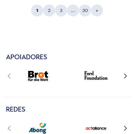
1
2
3
…
30
»
APOIADORES
REDES