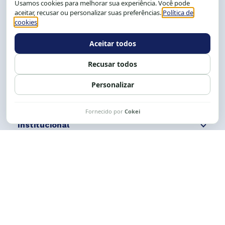
Salvador-BA, Brasil.
Tel.: (71) 2104-5457, Cel.: (71) 9 9239-2104 ou 2105
E-mail:
cese@cese.org.br
Expediente: 8h às 12h e 13 às 17h.
Siga nossas redes
Fale conosco
Institucional
Comunicação
Links Úteis