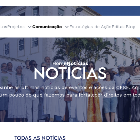
tos
Projetos
Comunicação
Estratégias de Ação
Editais
Blog
Home
Notícias
NOTÍCIAS
nhe as últimas notícias de eventos e ações da CESE. Aqu
um pouco do que fazemos para fortalecer direitos em todo
TODAS AS NOTÍCIAS