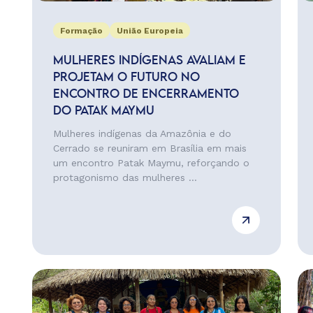
Formação
União Europeia
MULHERES INDÍGENAS AVALIAM E
PROJETAM O FUTURO NO
ENCONTRO DE ENCERRAMENTO
DO PATAK MAYMU
Mulheres indígenas da Amazônia e do
Cerrado se reuniram em Brasília em mais
um encontro Patak Maymu, reforçando o
protagonismo das mulheres ...