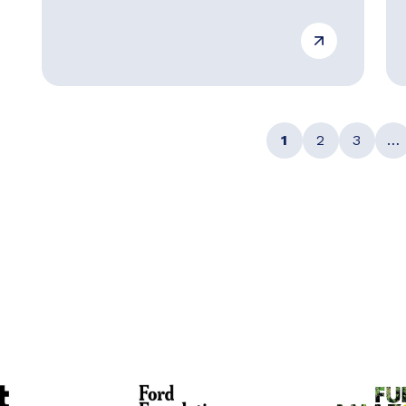
1
2
3
…