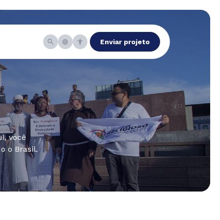
Enviar projeto
i, você
 o Brasil.