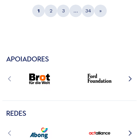
1
2
3
…
34
»
APOIADORES
REDES