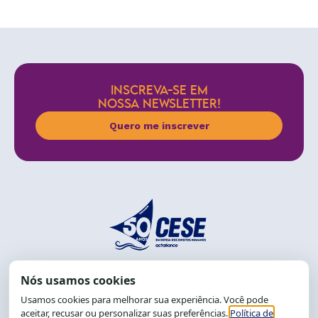
INSCREVA-SE EM
NOSSA NEWSLETTER!
Quero me inscrever
End.: R. da Graça, 150. Graça
CEP: 40.150-055
Salvador-BA, Brasil.