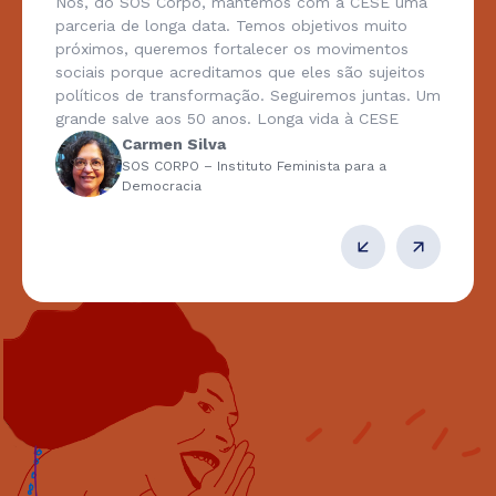
Nós, do SOS Corpo, mantemos com a CESE uma
parceria de longa data. Temos objetivos muito
próximos, queremos fortalecer os movimentos
sociais porque acreditamos que eles são sujeitos
políticos de transformação. Seguiremos juntas. Um
grande salve aos 50 anos. Longa vida à CESE
Carmen Silva
SOS CORPO – Instituto Feminista para a
Democracia