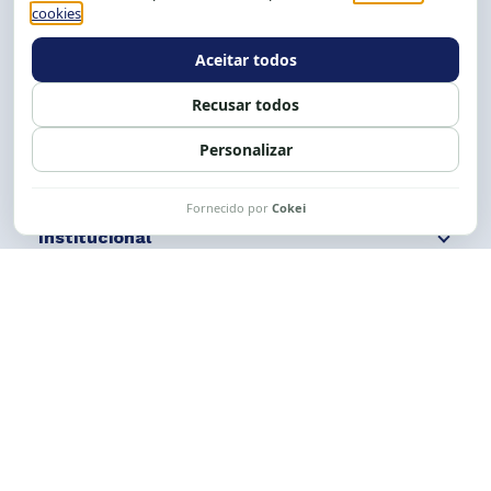
Tel.: (71) 2104-5457, Cel.: (71) 9 9239-2104 ou 2105
E-mail:
cese@cese.org.br
Expediente: 8h às 12h e 13 às 17h.
Siga nossas redes
Fale conosco
Institucional
Comunicação
Links Úteis
CESE © 2012 - 2026. Todos os direitos reservados.
Esta obra está licenciada com uma Licença