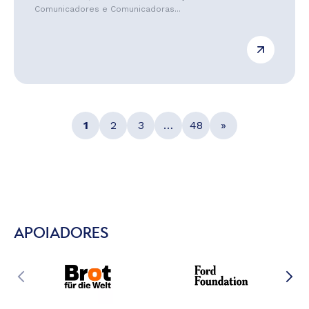
Comunicadores e Comunicadoras...
1
2
3
…
48
»
APOIADORES