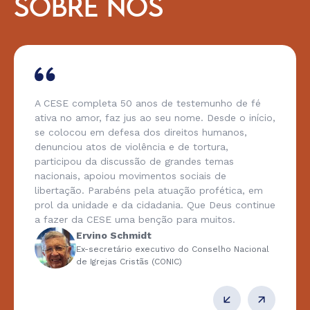
SOBRE NÓS
A CESE completa 50 anos de testemunho de fé
ativa no amor, faz jus ao seu nome. Desde o início,
se colocou em defesa dos direitos humanos,
denunciou atos de violência e de tortura,
participou da discussão de grandes temas
nacionais, apoiou movimentos sociais de
libertação. Parabéns pela atuação profética, em
prol da unidade e da cidadania. Que Deus continue
a fazer da CESE uma benção para muitos.
Ervino Schmidt
Ex-secretário executivo do Conselho Nacional
de Igrejas Cristãs (CONIC)