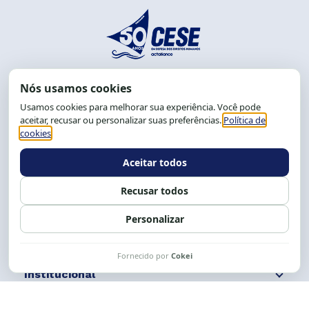
End.: R. da Graça, 150. Graça
CEP: 40.150-055
Salvador-BA, Brasil.
Tel.: (71) 2104-5457, Cel.: (71) 9 9239-2104 ou 2105
E-mail:
cese@cese.org.br
Expediente: 8h às 12h e 13 às 17h.
Siga nossas redes
Fale conosco
Institucional