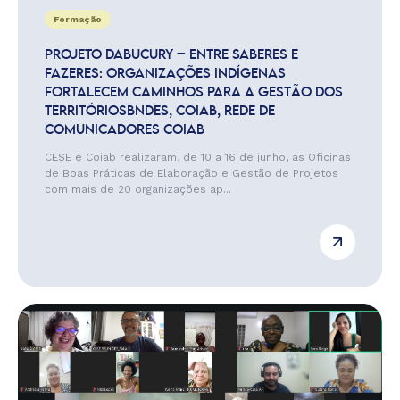
Formação
PROJETO DABUCURY – ENTRE SABERES E
FAZERES: ORGANIZAÇÕES INDÍGENAS
FORTALECEM CAMINHOS PARA A GESTÃO DOS
TERRITÓRIOSBNDES, COIAB, REDE DE
COMUNICADORES COIAB
CESE e Coiab realizaram, de 10 a 16 de junho, as Oficinas
de Boas Práticas de Elaboração e Gestão de Projetos
com mais de 20 organizações ap...