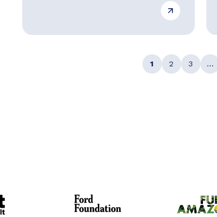
1
2
3
…