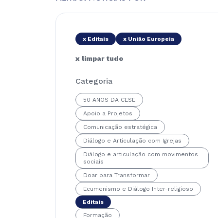
x Editais
x União Europeia
x limpar tudo
Categoria
50 ANOS DA CESE
Apoio a Projetos
Comunicação estratégica
Diálogo e Articulação com Igrejas
Diálogo e articulação com movimentos
sociais
Doar para Transformar
Ecumenismo e Diálogo Inter-religioso
Editais
Formação