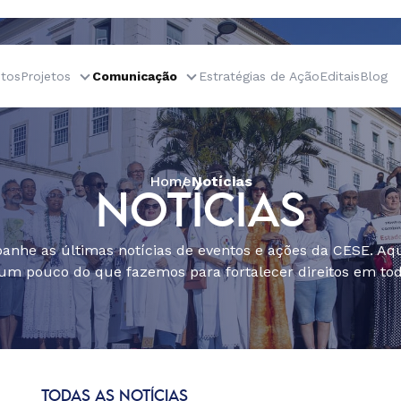
tos
Projetos
Comunicação
Estratégias de Ação
Editais
Blog
Home
Notícias
NOTÍCIAS
nhe as últimas notícias de eventos e ações da CESE. Aqu
um pouco do que fazemos para fortalecer direitos em todo
TODAS AS NOTÍCIAS