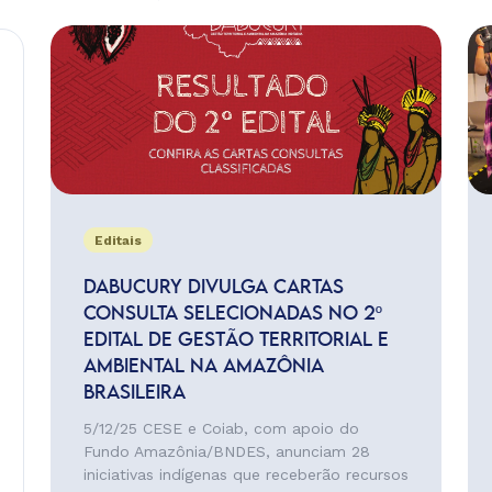
Editais
DABUCURY DIVULGA CARTAS
CONSULTA SELECIONADAS NO 2º
EDITAL DE GESTÃO TERRITORIAL E
AMBIENTAL NA AMAZÔNIA
BRASILEIRA
5/12/25 CESE e Coiab, com apoio do
Fundo Amazônia/BNDES, anunciam 28
iniciativas indígenas que receberão recursos