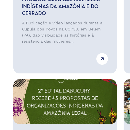
INDÍGENAS DA AMAZÔNIA E DO
CERRADO
A Publicação e vídeo lançados durante a
Cúpula dos Povos na COP30, em Belém
(PA), dão visibilidade às histórias e à
resistência das mulheres...