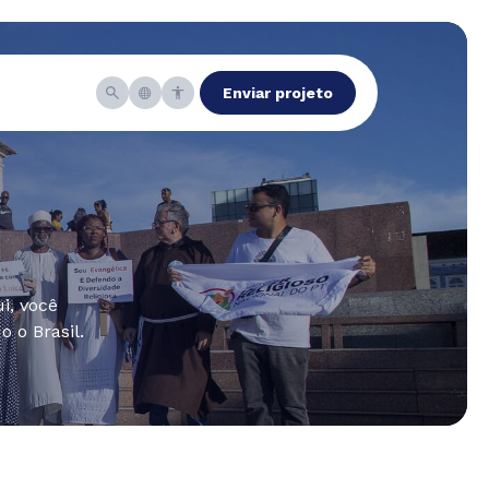
Enviar projeto
i, você
 o Brasil.