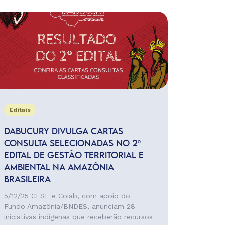
Editais
DABUCURY DIVULGA CARTAS
CONSULTA SELECIONADAS NO 2º
EDITAL DE GESTÃO TERRITORIAL E
AMBIENTAL NA AMAZÔNIA
BRASILEIRA
5/12/25 CESE e Coiab, com apoio do
Fundo Amazônia/BNDES, anunciam 28
iniciativas indígenas que receberão recursos