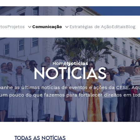
tos
Projetos
Comunicação
Estratégias de Ação
Editais
Blog
Home
Notícias
NOTÍCIAS
nhe as últimas notícias de eventos e ações da CESE. Aqu
um pouco do que fazemos para fortalecer direitos em todo
TODAS AS NOTÍCIAS