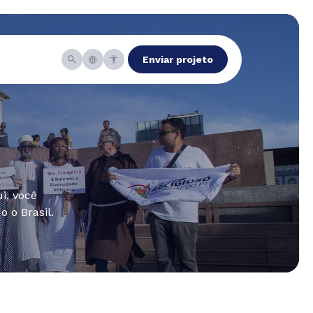
Enviar projeto
i, você
 o Brasil.