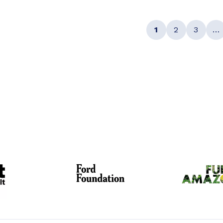
1
2
3
…