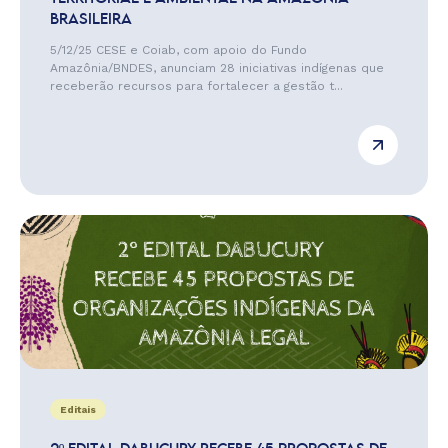
BRASILEIRA
5/12/25 CESE e Coiab, com apoio do Fundo
Amazônia/BNDES, anunciam 28 iniciativas indígenas que
receberão recursos para fortalecer a gestão t...
Editais