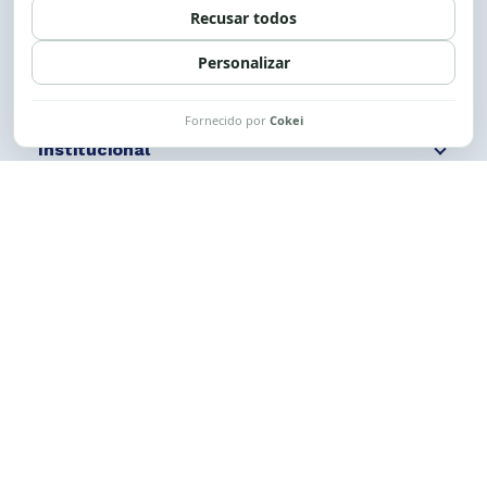
Siga nossas redes
Fale conosco
Institucional
Comunicação
Links Úteis
CESE © 2012 - 2026. Todos os direitos reservados.
Esta obra está licenciada com uma Licença
Creative Commons Atribuição-NãoComercial-
CompartilhaIgual 4.0 Internacional.