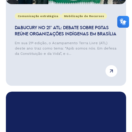
Comunicação estratégica
Mobilização de Recursos
DABUCURY NO 21° ATL: DEBATE SOBRE PGTAS
REÚNE ORGANIZAÇÕES INDÍGENAS EM BRASÍLIA
Em sua 21ª edição, o Acampamento Terra Livre (ATL)
deste ano traz como tema: “Apib somos nós. Em defesa
da Constituição e da Vida”, e c...