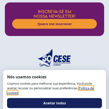
INSCREVA-SE EM
NOSSA NEWSLETTER!
Quero me inscrever
End.: R. da Graça, 150. Graça
CEP: 40.150-055
Salvador-BA, Brasil.
Tel.: (71) 2104-5457, Cel.: (71) 9 9239-2104 ou 2105
E-mail:
cese@cese.org.br
Expediente: 8h às 12h e 13 às 17h.