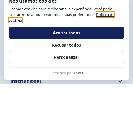
End.: R. da Graça, 150. Graça
CEP: 40.150-055
Salvador-BA, Brasil.
Tel.: (71) 2104-5457, Cel.: (71) 9 9239-2104 ou 2105
E-mail:
cese@cese.org.br
Expediente: 8h às 12h e 13 às 17h.
Siga nossas redes
Fale conosco
Institucional
Comunicação
Links Úteis