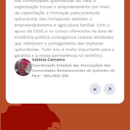
nas comunidades quilombolas do Pará. A
organização trouxe o empoderamento por meio
da capacitação e formação para juventude
quilombola; tem fortalecido também o
empreendedorismo e agricultura familiar. Com o
apoio da CESE e os cursos oferecidos na área de
incidência política conseguimos realizar atividades
que visibilizem o protagonismo das mulheres
quilombolas. Tudo isso é muito importante para a
garantia e a nossa permanência no território.
Valéria Carneiro
Coordenação Estadual das Associações das
Comunidades Remanescentes de Quilombo do
Pará – MALUNGU (PA)