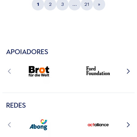
1
2
3
…
21
»
APOIADORES
REDES