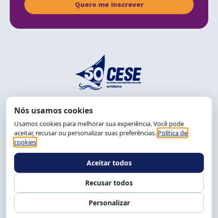
Quero me inscrever
End.: R. da Graça, 150. Graça
CEP: 40.150-055
Salvador-BA, Brasil.
Tel.: (71) 2104-5457, Cel.: (71) 9 9239-2104 ou 2105
E-mail:
cese@cese.org.br
Expediente: 8h às 12h e 13 às 17h.
Siga nossas redes
Fale conosco