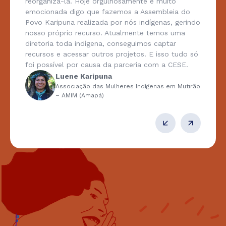
reorganizá-la. Hoje orgulhosamente e muito
emocionada digo que fazemos a Assembleia do
Povo Karipuna realizada por nós indígenas, gerindo
nosso próprio recurso. Atualmente temos uma
diretoria toda indígena, conseguimos captar
recursos e acessar outros projetos. E isso tudo só
foi possível por causa da parceria com a CESE.
Luene Karipuna
Associação das Mulheres Indígenas em Mutirão
– AMIM (Amapá)