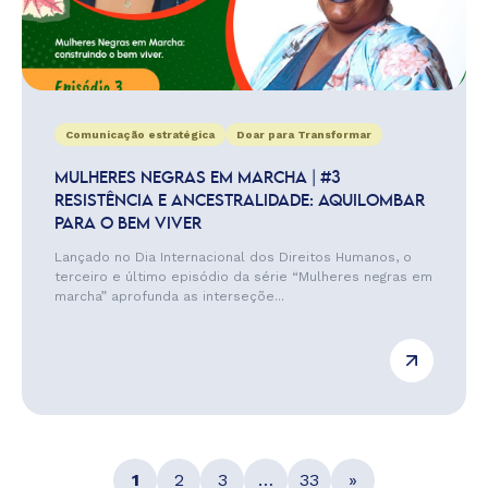
Comunicação estratégica
Doar para Transformar
MULHERES NEGRAS EM MARCHA | #3
RESISTÊNCIA E ANCESTRALIDADE: AQUILOMBAR
PARA O BEM VIVER
Lançado no Dia Internacional dos Direitos Humanos, o
terceiro e último episódio da série “Mulheres negras em
marcha” aprofunda as interseçõe...
1
2
3
…
33
»