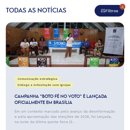
4
TODAS AS NOTÍCIAS
Filtros
Comunicação estratégica
Diálogo e Articulação com Igrejas
CAMPANHA “BOTO FÉ NO VOTO” É LANÇADA
OFICIALMENTE EM BRASÍLIA
Em um contexto marcado pelo avanço da desinformação
e pela aproximação das eleições de 2026, foi lançada,
na noite da última quinta-feira (3...