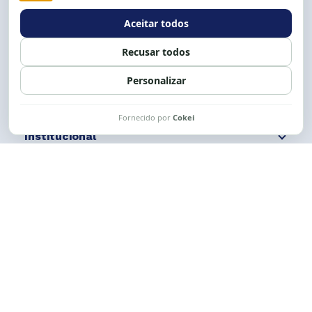
Expediente: 8h às 12h e 13 às 17h.
Siga nossas redes
Fale conosco
Institucional
Comunicação
Links Úteis
CESE © 2012 - 2026. Todos os direitos reservados.
Esta obra está licenciada com uma Licença
Creative Commons Atribuição-NãoComercial-