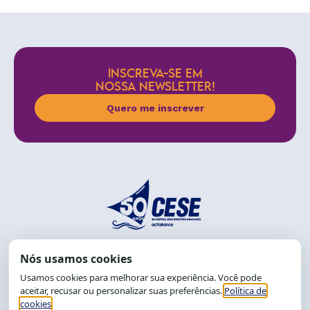
INSCREVA-SE EM
NOSSA NEWSLETTER!
Quero me inscrever
End.: R. da Graça, 150. Graça
CEP: 40.150-055
Salvador-BA, Brasil.
Tel.: (71) 2104-5457, Cel.: (71) 9 9239-2104 ou 2105
E-mail:
cese@cese.org.br