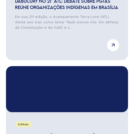
DABUCURY NO 21° ATL: DEBATE SOBRE PGTAS
REÚNE ORGANIZAÇÕES INDÍGENAS EM BRASÍLIA
Em sua 21ª edição, o Acampamento Terra Livre (ATL)
deste ano traz como tema: “Apib somos nós. Em defesa
da Constituição e da Vida”, e c...
Editais