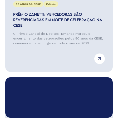
50 ANOS DA CESE
Editais
PRÊMIO ZANETTI: VENCEDORAS SÃO
REVERENCIADAS EM NOITE DE CELEBRAÇÃO NA
CESE
O Prêmio Zanetti de Direitos Humanos marcou o
encerramento das celebrações pelos 50 anos da CESE,
comemorados ao longo de todo o ano de 2023...