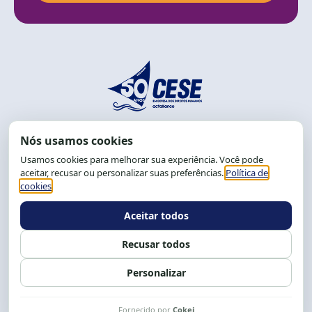
End.: R. da Graça, 150. Graça
CEP: 40.150-055
Salvador-BA, Brasil.
Tel.: (71) 2104-5457, Cel.: (71) 9 9239-2104 ou 2105
E-mail:
cese@cese.org.br
Expediente: 8h às 12h e 13 às 17h.
Siga nossas redes
Fale conosco