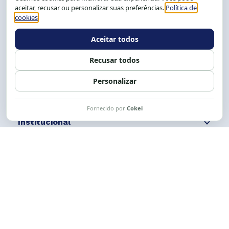
Salvador-BA, Brasil.
Tel.: (71) 2104-5457, Cel.: (71) 9 9239-2104 ou 2105
E-mail:
cese@cese.org.br
Expediente: 8h às 12h e 13 às 17h.
Siga nossas redes
Fale conosco
Institucional
Comunicação
Links Úteis
CESE © 2012 - 2026. Todos os direitos reservados.