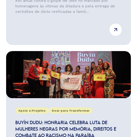
Ato anual contra o golpe de 1964 foi marcado por
homenagens às vítimas da ditadura e pela entrega de
certidões de óbito retificadas a famili...
Apoio a Projetos
Doar para Transformar
BUYÌN DUDU: HONRARIA CELEBRA LUTA DE
MULHERES NEGRAS POR MEMÓRIA, DIREITOS E
COMBATE AO RACISMO NA PARAÍBA