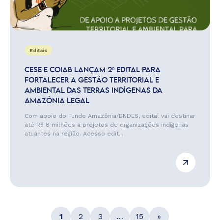
Editais
CESE E COIAB LANÇAM 2º EDITAL PARA
FORTALECER A GESTÃO TERRITORIAL E
AMBIENTAL DAS TERRAS INDÍGENAS DA
AMAZÔNIA LEGAL
Com apoio do Fundo Amazônia/BNDES, edital vai destinar
até R$ 8 milhões a projetos de organizações indígenas
atuantes na região. Acesso edit...
1
2
3
…
15
»