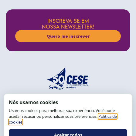
INSCREVA-SE EM
NOSSA NEWSLETTER!
Quero me inscrever
End.: R. da Graça, 150. Graça
CEP: 40.150-055
Salvador-BA, Brasil.
Tel.: (71) 2104-5457, Cel.: (71) 9 9239-2104 ou 2105
E-mail:
cese@cese.org.br
Expediente: 8h às 12h e 13 às 17h.