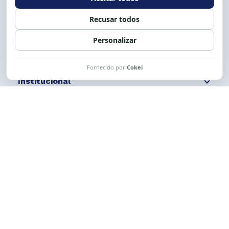
Siga nossas redes
Fale conosco
Institucional
Comunicação
Links Úteis
CESE © 2012 - 2026. Todos os direitos reservados.
Esta obra está licenciada com uma Licença
Creative Commons Atribuição-NãoComercial-
CompartilhaIgual 4.0 Internacional.