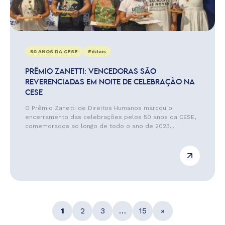
50 ANOS DA CESE
Editais
PRÊMIO ZANETTI: VENCEDORAS SÃO
REVERENCIADAS EM NOITE DE CELEBRAÇÃO NA
CESE
O Prêmio Zanetti de Direitos Humanos marcou o
encerramento das celebrações pelos 50 anos da CESE,
comemorados ao longo de todo o ano de 2023...
1
2
3
…
15
»