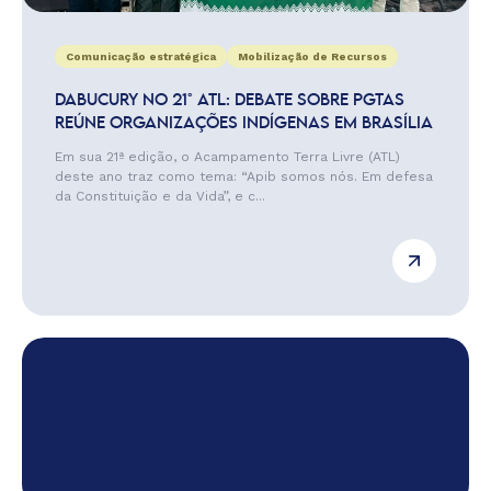
Comunicação estratégica
Mobilização de Recursos
DABUCURY NO 21° ATL: DEBATE SOBRE PGTAS
REÚNE ORGANIZAÇÕES INDÍGENAS EM BRASÍLIA
Em sua 21ª edição, o Acampamento Terra Livre (ATL)
deste ano traz como tema: “Apib somos nós. Em defesa
da Constituição e da Vida”, e c...