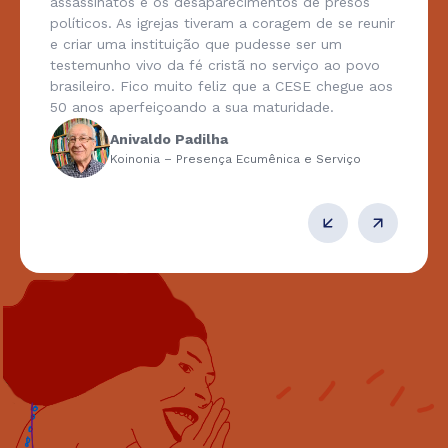
assassinatos e os desaparecimentos de presos
políticos. As igrejas tiveram a coragem de se reunir
e criar uma instituição que pudesse ser um
testemunho vivo da fé cristã no serviço ao povo
brasileiro. Fico muito feliz que a CESE chegue aos
50 anos aperfeiçoando a sua maturidade.
Anivaldo Padilha
Koinonia – Presença Ecumênica e Serviço