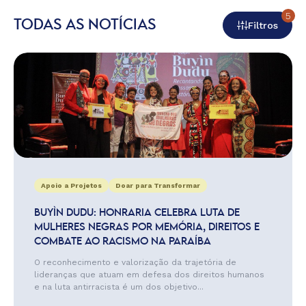
5
TODAS AS NOTÍCIAS
Filtros
Apoio a Projetos
Doar para Transformar
BUYÌN DUDU: HONRARIA CELEBRA LUTA DE
MULHERES NEGRAS POR MEMÓRIA, DIREITOS E
COMBATE AO RACISMO NA PARAÍBA
O reconhecimento e valorização da trajetória de
lideranças que atuam em defesa dos direitos humanos
e na luta antirracista é um dos objetivo...