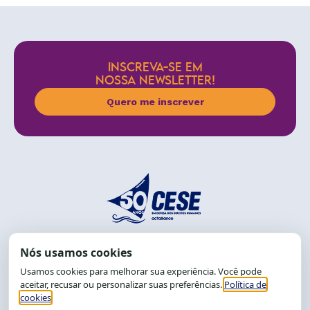
INSCREVA-SE EM
NOSSA NEWSLETTER!
Quero me inscrever
End.: R. da Graça, 150. Graça
CEP: 40.150-055
Salvador-BA, Brasil.
Tel.: (71) 2104-5457, Cel.: (71) 9 9239-2104 ou 2105
E-mail:
cese@cese.org.br