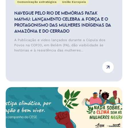
Comunicação estratégica
União Europeia
NAVEGUE PELO RIO DE MEMÓRIAS PATAK
MAYMU: LANÇAMENTO CELEBRA A FORÇA E O
PROTAGONISMO DAS MULHERES INDÍGENAS DA
AMAZÔNIA E DO CERRADO
A Publicação e vídeo lançados durante a Cúpula dos
Povos na COP30, em Belém (PA), dão visibilidade às
histórias e à resistência das mulheres...