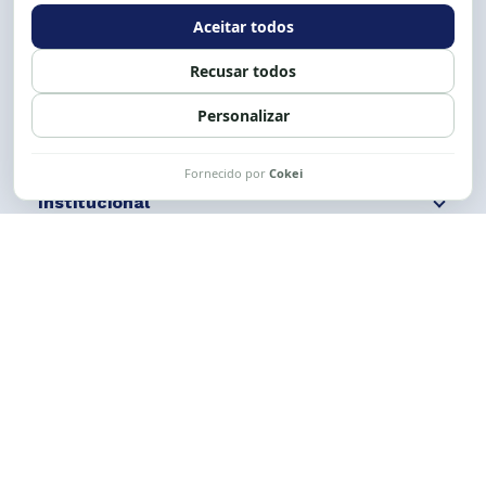
Expediente: 8h às 12h e 13 às 17h.
Siga nossas redes
Fale conosco
Institucional
Comunicação
Links Úteis
CESE © 2012 - 2026. Todos os direitos reservados.
Esta obra está licenciada com uma Licença
Creative Commons Atribuição-NãoComercial-
CompartilhaIgual 4.0 Internacional.