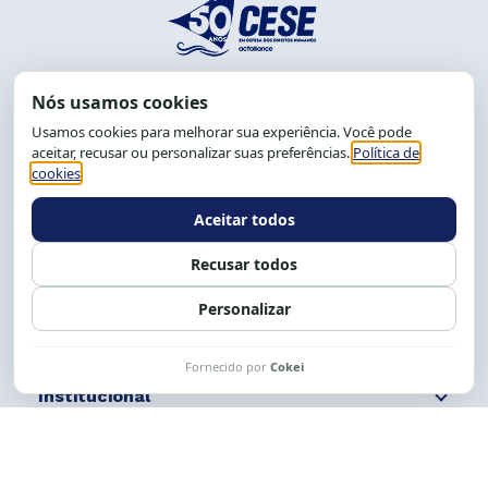
End.: R. da Graça, 150. Graça
CEP: 40.150-055
Salvador-BA, Brasil.
Tel.: (71) 2104-5457, Cel.: (71) 9 9239-2104 ou 2105
E-mail:
cese@cese.org.br
Expediente: 8h às 12h e 13 às 17h.
Siga nossas redes
Fale conosco
Institucional
Comunicação