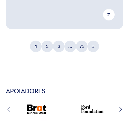
1
2
3
…
73
»
APOIADORES