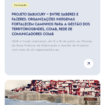
Formação
PROJETO DABUCURY – ENTRE SABERES E
FAZERES: ORGANIZAÇÕES INDÍGENAS
FORTALECEM CAMINHOS PARA A GESTÃO DOS
TERRITÓRIOSBNDES, COIAB, REDE DE
COMUNICADORES COIAB
CESE e Coiab realizaram, de 10 a 16 de junho, as Oficinas
de Boas Práticas de Elaboração e Gestão de Projetos
com mais de 20 organizações ap...