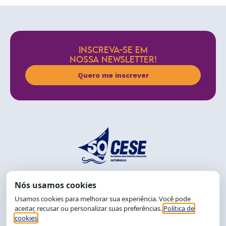
INSCREVA-SE EM
NOSSA NEWSLETTER!
Quero me inscrever
End.: R. da Graça, 150. Graça
CEP: 40.150-055
Salvador-BA, Brasil.
Tel.: (71) 2104-5457, Cel.: (71) 9 9239-2104 ou 2105
E-mail:
cese@cese.org.br