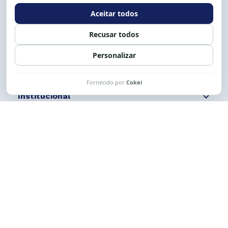
Expediente: 8h às 12h e 13 às 17h.
Siga nossas redes
Fale conosco
Institucional
Comunicação
Links Úteis
CESE © 2012 - 2026. Todos os direitos reservados.
Esta obra está licenciada com uma Licença
Creative Commons Atribuição-NãoComercial-
CompartilhaIgual 4.0 Internacional.