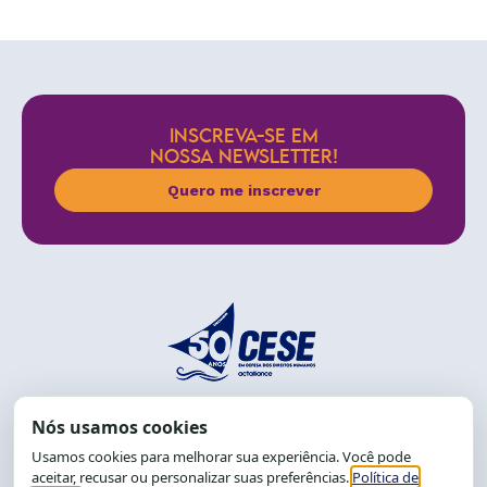
INSCREVA-SE EM
NOSSA NEWSLETTER!
Quero me inscrever
End.: R. da Graça, 150. Graça
CEP: 40.150-055
Salvador-BA, Brasil.