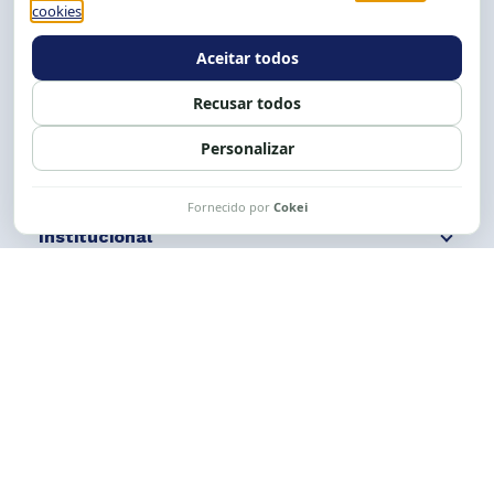
Tel.: (71) 2104-5457, Cel.: (71) 9 9239-2104 ou 2105
E-mail:
cese@cese.org.br
Expediente: 8h às 12h e 13 às 17h.
Siga nossas redes
Fale conosco
Institucional
Comunicação
Links Úteis
CESE © 2012 - 2026. Todos os direitos reservados.
Esta obra está licenciada com uma Licença