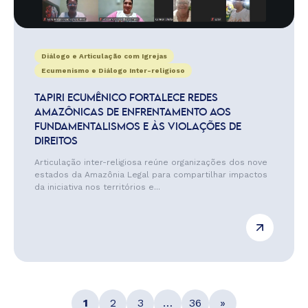
Diálogo e Articulação com Igrejas
Ecumenismo e Diálogo Inter-religioso
TAPIRI ECUMÊNICO FORTALECE REDES
AMAZÔNICAS DE ENFRENTAMENTO AOS
FUNDAMENTALISMOS E ÀS VIOLAÇÕES DE
DIREITOS
Articulação inter-religiosa reúne organizações dos nove
estados da Amazônia Legal para compartilhar impactos
da iniciativa nos territórios e...
1
2
3
…
36
»