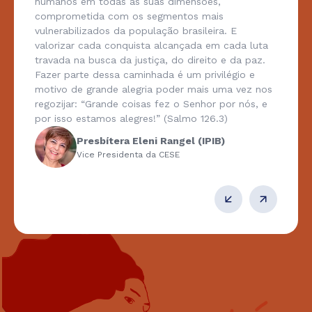
humanos em todas as suas dimensões,
comprometida com os segmentos mais
vulnerabilizados da população brasileira. E
valorizar cada conquista alcançada em cada luta
travada na busca da justiça, do direito e da paz.
Fazer parte dessa caminhada é um privilégio e
motivo de grande alegria poder mais uma vez nos
regozijar: “Grande coisas fez o Senhor por nós, e
por isso estamos alegres!” (Salmo 126.3)
Presbítera Eleni Rangel (IPIB)
Vice Presidenta da CESE