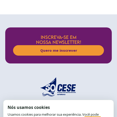
INSCREVA-SE EM
NOSSA NEWSLETTER!
Quero me inscrever
End.: R. da Graça, 150. Graça
CEP: 40.150-055