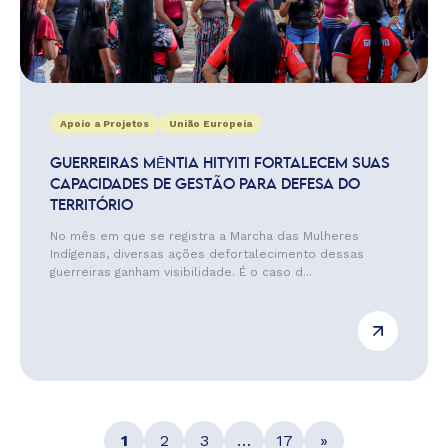
Apoio a Projetos
União Europeia
GUERREIRAS MĒNTIA HITYITI FORTALECEM SUAS
CAPACIDADES DE GESTÃO PARA DEFESA DO
TERRITÓRIO
No mês em que se registra a Marcha das Mulheres
Indígenas, diversas ações defortalecimento dessas
guerreiras ganham visibilidade. É o caso d...
1
2
3
…
17
»