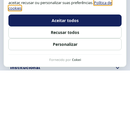
Salvador-BA, Brasil.
Tel.: (71) 2104-5457, Cel.: (71) 9 9239-2104 ou 2105
E-mail:
cese@cese.org.br
Expediente: 8h às 12h e 13 às 17h.
Siga nossas redes
Fale conosco
Institucional
Comunicação
Links Úteis
CESE © 2012 - 2026. Todos os direitos reservados.