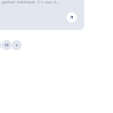
ganham visibilidade. É o caso d...
13
»