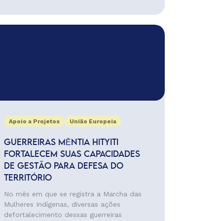
Apoio a Projetos
União Europeia
GUERREIRAS MĒNTIA HITYITI
FORTALECEM SUAS CAPACIDADES
DE GESTÃO PARA DEFESA DO
TERRITÓRIO
No mês em que se registra a Marcha das
Mulheres Indígenas, diversas ações
defortalecimento dessas guerreiras