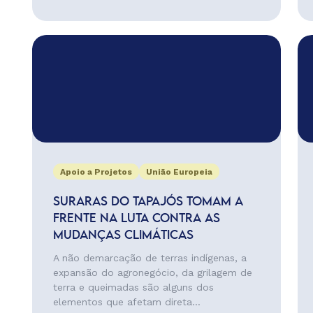
Apoio a Projetos
União Europeia
SURARAS DO TAPAJÓS TOMAM A
FRENTE NA LUTA CONTRA AS
MUDANÇAS CLIMÁTICAS
A não demarcação de terras indígenas, a
expansão do agronegócio, da grilagem de
terra e queimadas são alguns dos
elementos que afetam direta...