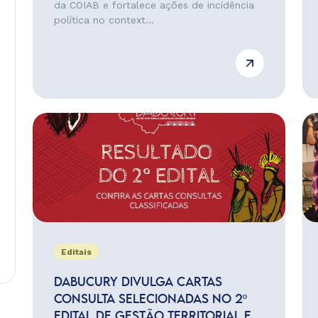
da COIAB e fortalece ações de incidência
política no context...
Editais
DABUCURY DIVULGA CARTAS
CONSULTA SELECIONADAS NO 2º
EDITAL DE GESTÃO TERRITORIAL E