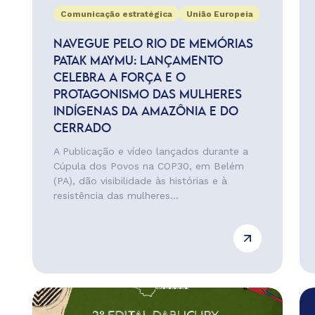
Comunicação estratégica
União Europeia
NAVEGUE PELO RIO DE MEMÓRIAS
PATAK MAYMU: LANÇAMENTO
CELEBRA A FORÇA E O
PROTAGONISMO DAS MULHERES
INDÍGENAS DA AMAZÔNIA E DO
CERRADO
A Publicação e vídeo lançados durante a
Cúpula dos Povos na COP30, em Belém
(PA), dão visibilidade às histórias e à
resistência das mulheres...