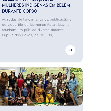
MULHERES INDÍGENAS EM BELÉM
DURANTE COP30
As rodas de lançamento da publicação e
do vídeo Rio de Memórias Patak Maymu
reuniram um público diverso durante
Cúpula dos Povos, na COP 30,...