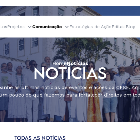
tos
Projetos
Comunicação
Estratégias de Ação
Editais
Blog
Home
Notícias
NOTÍCIAS
nhe as últimas notícias de eventos e ações da CESE. Aqu
um pouco do que fazemos para fortalecer direitos em todo
TODAS AS NOTÍCIAS