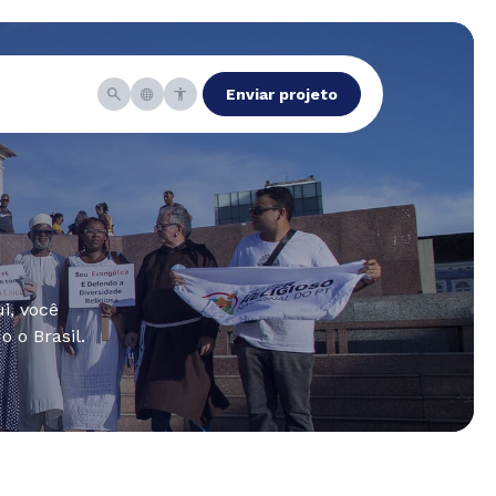
Enviar projeto
i, você
 o Brasil.