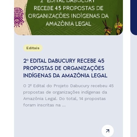
Editais
2º EDITAL DABUCURY RECEBE 45
PROPOSTAS DE ORGANIZAÇÕES
INDÍGENAS DA AMAZÔNIA LEGAL
O 2º Edital do Projeto Dabucury recebeu 45
propostas de organizações indígenas da
Amazônia Legal. Do total, 14 propostas
foram inscritas na ...