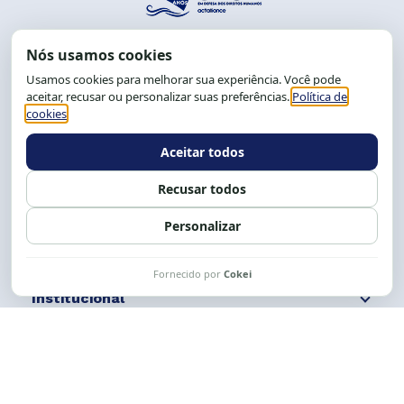
End.: R. da Graça, 150. Graça
CEP: 40.150-055
Salvador-BA, Brasil.
Tel.: (71) 2104-5457, Cel.: (71) 9 9239-2104 ou 2105
E-mail:
cese@cese.org.br
Expediente: 8h às 12h e 13 às 17h.
Siga nossas redes
Fale conosco
Institucional
Comunicação