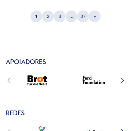
1
2
3
…
37
»
APOIADORES
REDES