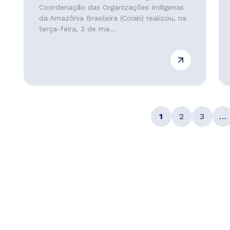
Coordenação das Organizações Indígenas
da Amazônia Brasileira (Coiab) realizou, na
terça-feira, 3 de ma...
1
2
3
…