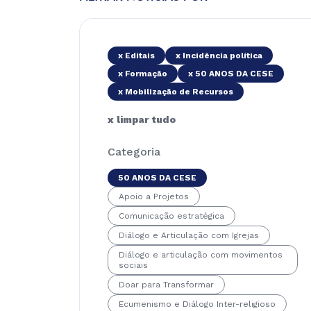
x Editais
x Incidência política
x Formação
x 50 ANOS DA CESE
x Mobilização de Recursos
x limpar tudo
Categoria
50 ANOS DA CESE
Apoio a Projetos
Comunicação estratégica
Diálogo e Articulação com Igrejas
Diálogo e articulação com movimentos
sociais
Doar para Transformar
Ecumenismo e Diálogo Inter-religioso