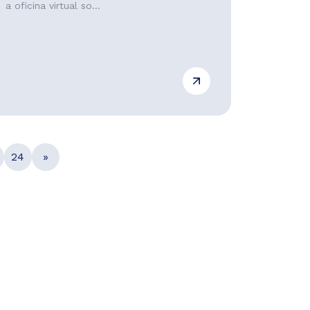
a oficina virtual so...
24
»