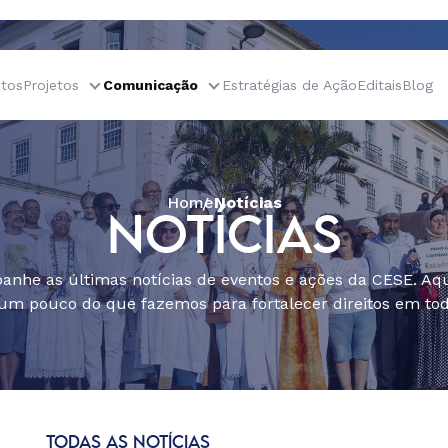
tos
Projetos
Comunicação
Estratégias de Ação
Editais
Blog
Home
Notícias
NOTÍCIAS
nhe as últimas notícias de eventos e ações da CESE. Aqu
um pouco do que fazemos para fortalecer direitos em todo
TODAS AS NOTÍCIAS