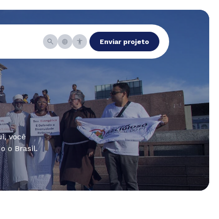
Enviar projeto
i, você
 o Brasil.