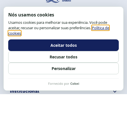
End.: R. da Graça, 150. Graça
CEP: 40.150-055
Salvador-BA, Brasil.
Tel.: (71) 2104-5457, Cel.: (71) 9 9239-2104 ou 2105
E-mail:
cese@cese.org.br
Expediente: 8h às 12h e 13 às 17h.
Siga nossas redes
Fale conosco
Institucional
Comunicação