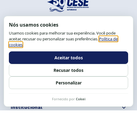
End.: R. da Graça, 150. Graça
CEP: 40.150-055
Salvador-BA, Brasil.
Tel.: (71) 2104-5457, Cel.: (71) 9 9239-2104 ou 2105
E-mail:
cese@cese.org.br
Expediente: 8h às 12h e 13 às 17h.
Siga nossas redes
Fale conosco
Institucional
Comunicação