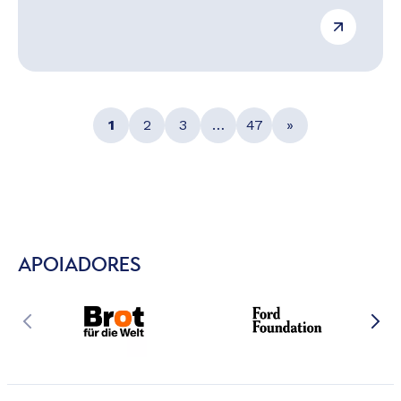
1
2
3
…
47
»
APOIADORES