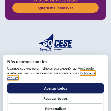
NOSSA NEWSLETTER!
Quero me inscrever
End.: R. da Graça, 150. Graça
CEP: 40.150-055
Salvador-BA, Brasil.
Tel.: (71) 2104-5457, Cel.: (71) 9 9239-2104 ou 2105
E-mail:
cese@cese.org.br
Expediente: 8h às 12h e 13 às 17h.
Siga nossas redes
Fale conosco